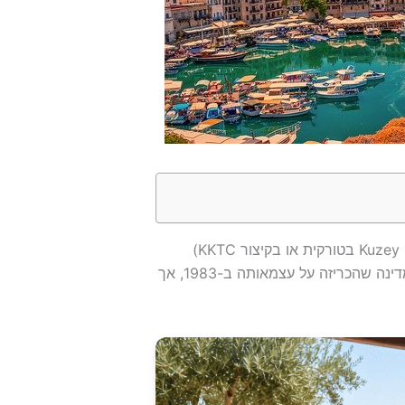
הרפובליקה של צפון קפריסין (Kuzey Kıbrıs Türk Cumhuriyeti בטורקית או בקיצור KKTC)
שנקראת גם קפריסין הטורקית או קפריסין הצפונית היא מדינה שהכריזה על עצמאותה ב-1983, אך