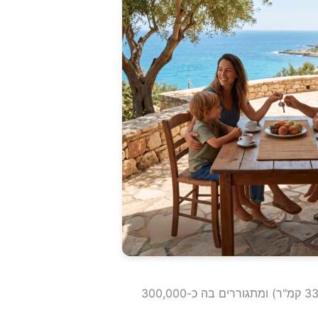
צפון קפריסין מהווה 37% משטחו של האי קפריסין (כ-3300 קמ"ר) ומתגוררים בה כ-300,000