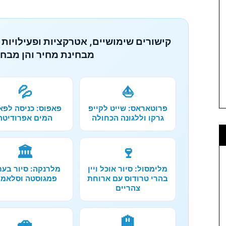
קישורים שימושיים, אטרקציות ופעילויות 
מבחינת מחיר והן מבחי
💦
⛵
פרוטאראס: שייט לקייפ
פאפוס: כניסה לפא
גרקו וללגונה הכחולה
המים אפרודיטה
🏛️
🍷
מלימסול: סיור אוכל ויין
מלרנקה: סיור בער
בהרי טרודוס עם ארוחת
פמגוסטה וסלאמי
צהריים
🚗
🏨