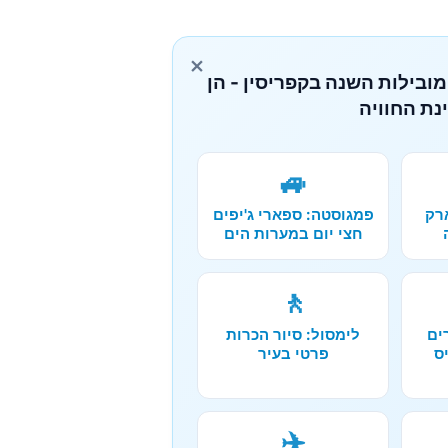
×
מובילות השנה בקפריסין - הן
נת החוויה
🚙
רק
פמגוסטה: ספארי ג'יפים
חצי יום במערות הים
🚶
ים
לימסול: סיור הכרות
ס
פרטי בעיר
✈️