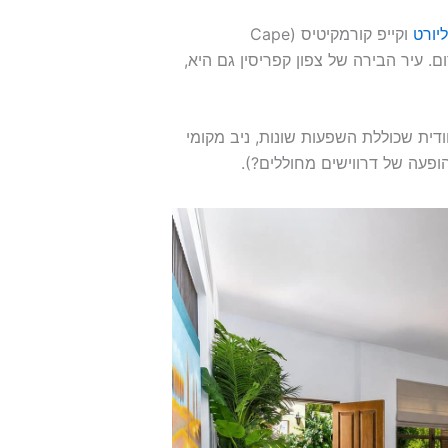
יורט
וקייפ קורמקיטיס (Cape
 במערב והכפר לורוג'ינה (Louroujina) בדרום. עיר הבירה של צפון קפריסין גם היא,
דית שכוללת השפעות שונות, ניב מקומי
ופעה של דרווישים מחוללים?).