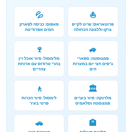
💦
⛵
פרוטאראס: שייט לקייפ
פאפוס: כניסה לפארק
גרקו וללגונה הכחולה
המים אפרודיטה
🍷
🚙
פמגוסטה: ספארי
מלימסול: סיור אוכל ויין
ג'יפים חצי יום במערות
בהרי טרודוס עם ארוחת
הים
צהריים
🚶
🏛️
מלרנקה: סיור בערים
לימסול: סיור הכרות
פמגוסטה וסלאמיס
פרטי בעיר
🚗
🏨