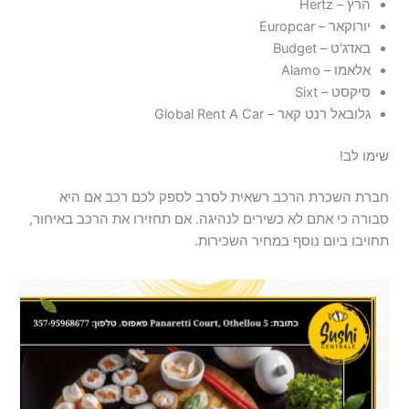
הרץ – Hertz
יורוקאר – Europcar
באדג'ט – Budget
אלאמו – Alamo
סיקסט – Sixt
גלובאל רנט קאר – Global Rent A Car
שימו לב!
חברת השכרת הרכב רשאית לסרב לספק לכם רכב אם היא
סבורה כי אתם לא כשירים לנהיגה. אם תחזירו את הרכב באיחור,
תחויבו ביום נוסף במחיר השכירות.