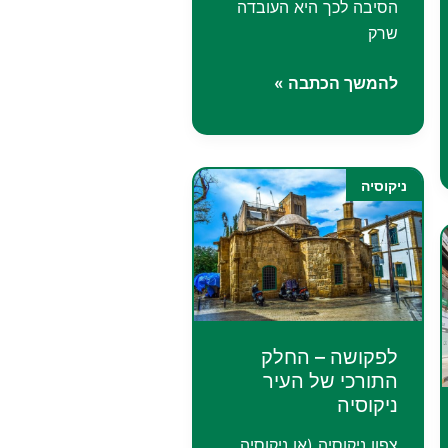
הסיבה לכך היא העובדה
שרק
אידליון
להמשך הכתבה »
–
העיר
שעשתה
היסטוריה
ניקוסיה
|
Idalium
לפקושה – החלק
התורכי של העיר
ניקוסיה
צפון ניקוסיה (או ניקוסיה