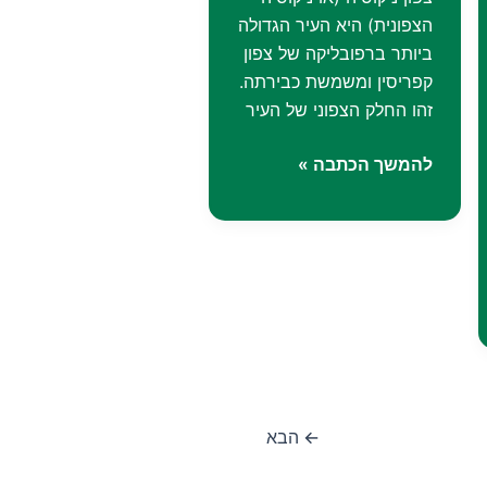
הצפונית) היא העיר הגדולה
ביותר ברפובליקה של צפון
קפריסין ומשמשת כבירתה.
זהו החלק הצפוני של העיר
לפקושה
להמשך הכתבה »
–
החלק
התורכי
של
העיר
ניקוסיה
←
הבא