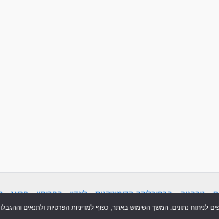
ם
-
נורבגיה
-
הרפובליקה הדומיניקנית
-
לונדון
-
קפריסין
-
פראג
-
ק
סקי
-
תנאי שימוש
-
נגישות
-
מדיניות פרטיות
-
פרסום באתר