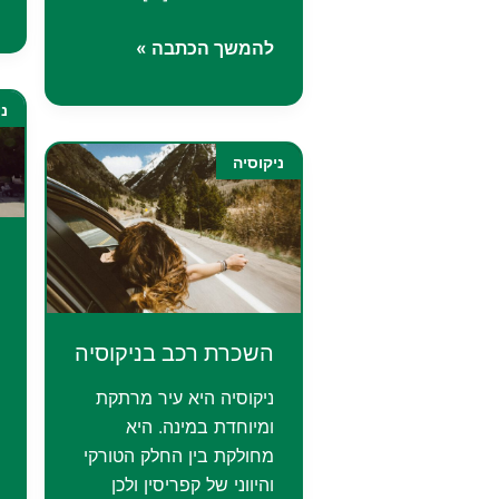
מוזיאון
להמשך הכתבה »
קפריסין
בניקוסיה:
ני
אוצרות
עתיקים
ניקוסיה
ויצירות
המופת
של
העולם
הקדום
השכרת רכב בניקוסיה
ניקוסיה היא עיר מרתקת
ומיוחדת במינה. היא
מחולקת בין החלק הטורקי
והיווני של קפריסין ולכן