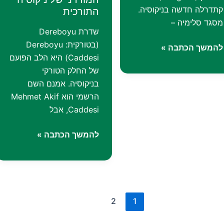
קתדרלה חדשה בניקוסיה.
התורכית
מסגד סלימיה –
שדרת Dereboyu
(בטורקית: Dereboyu
הכנסיות
להמשך הכתבה »
Caddesi) היא הלב הפועם
שהפכו
של החלק הטורקי
למסגדים
בניקוסיה. אמנם השם
בניקוסיה
הרשמי הוא Mehmet Akif
Caddesi, אבל
שדרת
להמשך הכתבה »
דרבויו
–
הלב
המודרני
של
2
1
ניקוסיה