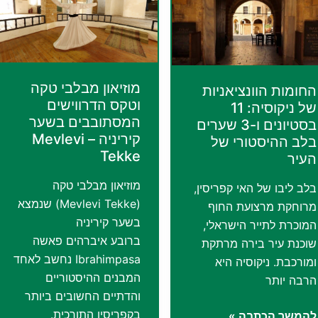
מוזיאון מבלבי טקה
החומות הוונציאניות
וטקס הדרווישים
של ניקוסיה: 11
המסתובבים בשער
בסטיונים ו-3 שערים
קיריניה – Mevlevi
בלב ההיסטורי של
Tekke
העיר
מוזיאון מבלבי טקה
בלב ליבו של האי קפריסין,
(Mevlevi Tekke) שנמצא
מרוחקת מרצועת החוף
בשער קיריניה
המוכרת לתייר הישראלי,
ברובע איברהים פאשה
שוכנת עיר בירה מרתקת
Ibrahimpasa נחשב לאחד
ומורכבת. ניקוסיה היא
המבנים ההיסטוריים
הרבה יותר
והדתיים החשובים ביותר
בקפריסין התורכית.
החומות
להמשך הכתבה »