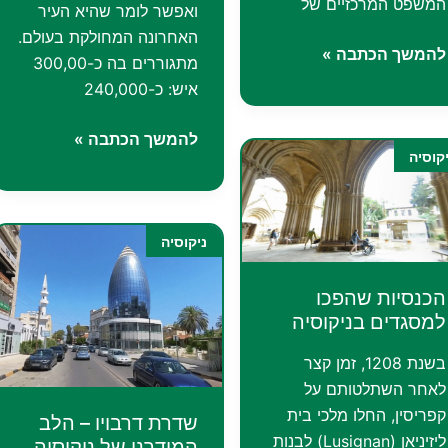
המשפט המרכזיים של
ואפשר לומר שהיא העיר
האחרונה המחולקת בעולם.
כיכר
להמשך הכתבה »
מתגוררים בה כ-300,00
אטאטורק
איש: כ-240,000
בניקוסיה
|
ניקוסיה
להמשך הכתבה »
Sarayönü
קוסיה
–
בירת
קפריסין
|
ניקוסיה
לפקוסיה
ביוונית
הכנסיות שהפכו
ולפקושה
למסגדים בניקוסיה
בטורקית
בשנת 1208, זמן קצר
לאחר השתלטותם על
קפריסין, החלו מלכי בית
שדרת דרבויו – הלב
ליזיניאן (Lusignan) לבנות
המודרני של ניקוסיה