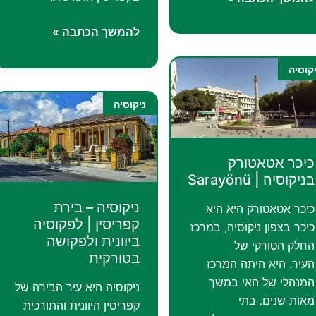
הוונציאניות
מוזיאון
להמשך הכתבה »
של
מבלבי
ניקוסיה:
טקה
11
קוסיה
וטקס
בסטיונים
הדרווישים
ניקוסיה
ו-3
המסתובבים
שערים
בשער
בלב
קיריניה
כיכר אטאטורק
ההיסטורי
–
בניקוסיה | Sarayönü
של
Mevlevi
העיר
ניקוסיה – בירת
כיכר אטאטורק היא היא
Tekke
קפריסין | לפקוסיה
כיכר בצפון ניקוסיה, במרכז
ביוונית ולפקושה
החלק הטורקי של
בטורקית
העיר. היא היתה המרכז
המנהלי של האי במשך
ניקוסיה היא עיר הבירה של
מאות שנים. בתי
קפריסין היוונית והתורכית