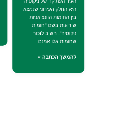
העיר העתיקה של ניקוסיה
היא החלק העירוני שנמצא
בין החומות הוונציאניות
שידועות בשם "חומות
ניקוסיה". חשוב לזכור
שחומות אלו אמנם
העיר
להמשך הכתבה »
העתיקה
של
ניקוסיה
ומה
שיש
לעשות
בה