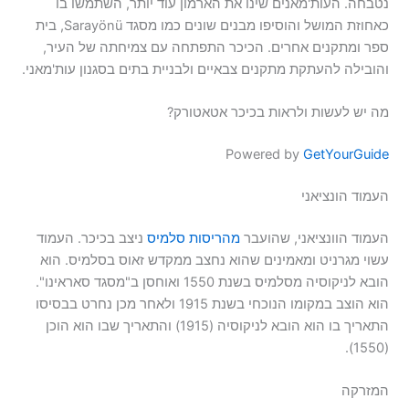
נטבחה. העות'מאנים שינו את הארמון עוד יותר, השתמשו בו
כאחוזת המושל והוסיפו מבנים שונים כמו מסגד Sarayönü, בית
ספר ומתקנים אחרים. הכיכר התפתחה עם צמיחתה של העיר,
והובילה להעתקת מתקנים צבאיים ולבניית בתים בסגנון עות'מאני.
מה יש לעשות ולראות בכיכר אטאטורק?
Powered by
GetYourGuide
העמוד הונציאני
העמוד הוונציאני, שהועבר
מהריסות סלמיס
ניצב בכיכר. העמוד
עשוי מגרניט ומאמינים שהוא נחצב ממקדש זאוס בסלמיס. הוא
הובא לניקוסיה מסלמיס בשנת 1550 ואוחסן ב"מסגד סאראינו".
הוא הוצב במקומו הנוכחי בשנת 1915 ולאחר מכן נחרט בבסיסו
התאריך בו הוא הובא לניקוסיה (1915) והתאריך שבו הוא הוכן
(1550).
המזרקה