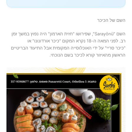
השם של הכיכר
השם "Sarayönü", שפירושו "חזית הארמון" היה נפוץ במשך זמן
רב. לפני המאה ה-18 נקרא המקום "כיכר אורדונונו" או
"כיכר סריי" על ידי האוכלוסייה המקומית אבל התיעוד הבריטיים
הראשון מהאיזור קורא לכיכר בשם הנוכחי.