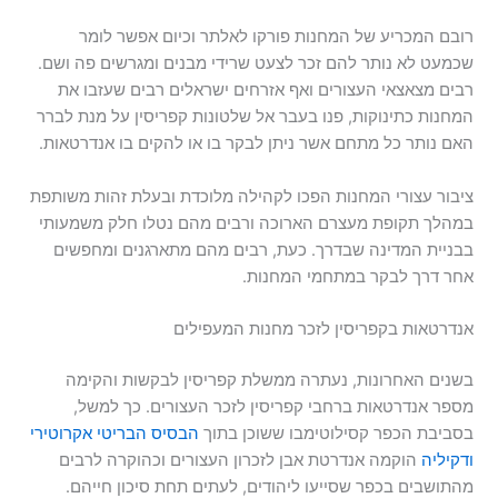
רובם המכריע של המחנות פורקו לאלתר וכיום אפשר לומר
שכמעט לא נותר להם זכר לצעט שרידי מבנים ומגרשים פה ושם.
רבים מצאצאי העצורים ואף אזרחים ישראלים רבים שעזבו את
המחנות כתינוקות, פנו בעבר אל שלטונות קפריסין על מנת לברר
האם נותר כל מתחם אשר ניתן לבקר בו או להקים בו אנדרטאות.
ציבור עצורי המחנות הפכו לקהילה מלוכדת ובעלת זהות משותפת
במהלך תקופת מעצרם הארוכה ורבים מהם נטלו חלק משמעותי
בבניית המדינה שבדרך. כעת, רבים מהם מתארגנים ומחפשים
אחר דרך לבקר במתחמי המחנות.
אנדרטאות בקפריסין לזכר מחנות המעפילים
בשנים האחרונות, נעתרה ממשלת קפריסין לבקשות והקימה
מספר אנדרטאות ברחבי קפריסין לזכר העצורים. כך למשל,
בסביבת הכפר קסילוטימבו ששוכן בתוך
הבסיס הבריטי אקרוטירי
ודקיליה
הוקמה אנדרטת אבן לזכרון העצורים וכהוקרה לרבים
מהתושבים בכפר שסייעו ליהודים, לעתים תחת סיכון חייהם.