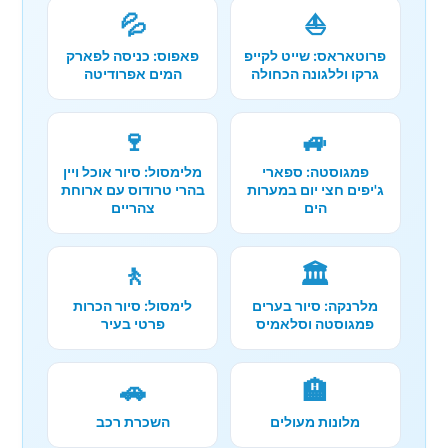
💦
⛵
פרוטאראס: שייט לקייפ
פאפוס: כניסה לפארק
גרקו וללגונה הכחולה
המים אפרודיטה
🍷
🚙
פמגוסטה: ספארי
מלימסול: סיור אוכל ויין
ג'יפים חצי יום במערות
בהרי טרודוס עם ארוחת
הים
צהריים
🚶
🏛️
מלרנקה: סיור בערים
לימסול: סיור הכרות
פמגוסטה וסלאמיס
פרטי בעיר
🚗
🏨
מלונות מעולים
השכרת רכב