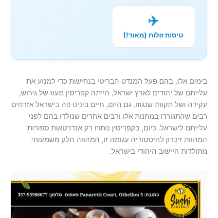
✈️
טיסות זולות (מאוד!)
בימים אלו, בהם פעל המנדט הבריטי בנחישות כדי למנוע את
עלייתם של יהודים לארץ ישראל, הייתה קפריסין מעוז של גירוש,
עקירה ושל תקוות שנגוזו. גם היום, חיים בינינו פה בישראל אזרחים
רבים שהתגוררו במחנות אלו ורבים אחרים שנולדו בהם לפני
עלייתם לישראל. כיום, בקפריסין נותרו רק אנדרטאות ספורות
המהוות זיכרון להיסטוריה עגומה זו, המהווה חלק משמעותי
מתולדות היישוב היהודי בישראל.