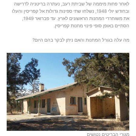
לאחר פחות מיממה של שביתת רעב, נעתרה בריטניה לדרישה
ובחודש יולי 1948, נשלחו שתי ספינות גדולות אל קפריסין והעלו
את משוחררי המחנות הראשונים לארץ. עד פברואר 1949,
הסתיים באופן סופי פינוי מחנות קפריסין.
מה עלה בגורל המחנות והאם ניתן לבקר בהם היום?
מגורי הבריטים נטושים