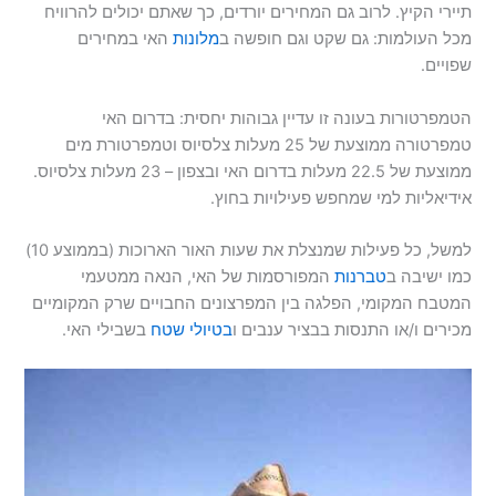
תיירי הקיץ. לרוב גם המחירים יורדים, כך שאתם יכולים להרוויח
מכל העולמות: גם שקט וגם חופשה ב
מלונות
האי במחירים
שפויים.
הטמפרטורות בעונה זו עדיין גבוהות יחסית: בדרום האי
טמפרטורה ממוצעת של 25 מעלות צלסיוס וטמפרטורת מים
ממוצעת של 22.5 מעלות בדרום האי ובצפון – 23 מעלות צלסיוס.
אידיאליות למי שמחפש פעילויות בחוץ.
למשל, כל פעילות שמנצלת את שעות האור הארוכות (בממוצע 10)
כמו ישיבה ב
טברנות
המפורסמות של האי, הנאה ממטעמי
המטבח המקומי, הפלגה בין המפרצונים החבויים שרק המקומיים
מכירים ו/או התנסות בבציר ענבים ו
בטיולי שטח
בשבילי האי.