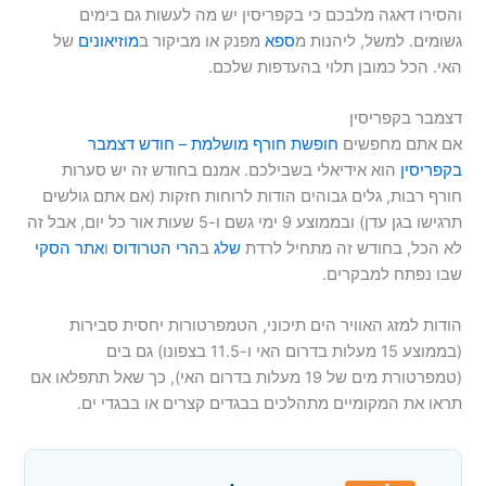
והסירו דאגה מלבכם כי בקפריסין יש מה לעשות גם בימים
גשומים. למשל, ליהנות מ
ספא
מפנק או מביקור ב
מוזיאונים
של
האי. הכל כמובן תלוי בהעדפות שלכם.
דצמבר בקפריסין
אם אתם מחפשים
חופשת חורף מושלמת – חודש דצמבר
בקפריסין
הוא אידיאלי בשבילכם. אמנם בחודש זה יש סערות
חורף רבות, גלים גבוהים הודות לרוחות חזקות (אם אתם גולשים
תרגישו בגן עדן) ובממוצע 9 ימי גשם ו-5 שעות אור כל יום, אבל זה
לא הכל, בחודש זה מתחיל לרדת
שלג
ב
הרי הטרודוס
ו
אתר הסקי
שבו נפתח למבקרים.
הודות למזג האוויר הים תיכוני, הטמפרטורות יחסית סבירות
(בממוצע 15 מעלות בדרום האי ו-11.5 בצפונו) גם בים
(טמפרטורת מים של 19 מעלות בדרום האי), כך שאל תתפלאו אם
תראו את המקומיים מתהלכים בבגדים קצרים או בבגדי ים.