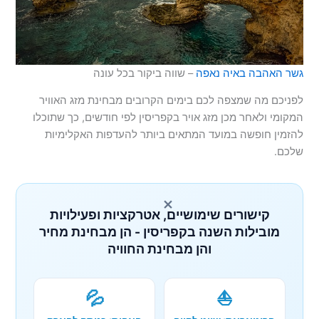
גשר האהבה באיה נאפה
– שווה ביקור בכל עונה
לפניכם מה שמצפה לכם בימים הקרובים מבחינת מזג האוויר
המקומי ולאחר מכן מזג אויר בקפריסין לפי חודשים, כך שתוכלו
להזמין חופשה במועד המתאים ביותר להעדפות האקלימיות
שלכם.
×
קישורים שימושיים, אטרקציות ופעילויות
מובילות השנה בקפריסין - הן מבחינת מחיר
והן מבחינת החוויה
💦
⛵