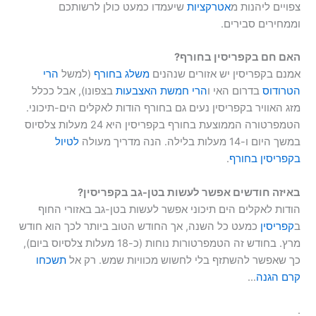
צפויים ליהנות מ
אטרקציות
שיעמדו כמעט כולן לרשותכם
וממחירים סבירים.
האם חם בקפריסין בחורף?
אמנם בקפריסין יש אזורים שנהנים
משלג בחורף
(למשל
הרי
הטרודוס
בדרום האי ו
הרי חמשת האצבעות
בצפונו), אבל ככלל
מזג האוויר בקפריסין נעים גם בחורף הודות לאקלים הים-תיכוני.
הטמפרטורה הממוצעת בחורף בקפריסין היא 24 מעלות צלסיוס
במשך היום ו-14 מעלות בלילה. הנה מדריך מעולה
לטיול
בקפריסין בחורף
.
באיזה חודשים אפשר לעשות בטן-גב בקפריסין?
הודות לאקלים הים תיכוני אפשר לעשות בטן-גב באזורי החוף
ב
קפריסין
כמעט כל השנה, אך החודש הטוב ביותר לכך הוא חודש
מרץ. בחודש זה הטמפרטורות נוחות (כ-18 מעלות צלסיוס ביום),
כך שאפשר להשתזף בלי לחשוש מכוויות שמש. רק אל
תשכחו
קרם הגנה
…
.