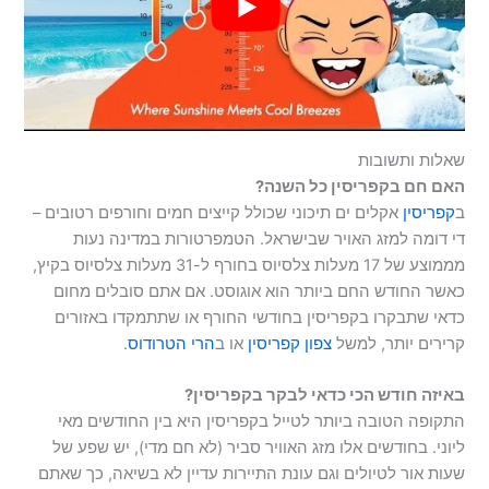
שאלות ותשובות
האם חם בקפריסין כל השנה?
ב
קפריסין
אקלים ים תיכוני שכולל קייצים חמים וחורפים רטובים –
די דומה למזג האויר שבישראל. הטמפרטורות במדינה נעות
מממוצע של 17 מעלות צלסיוס בחורף ל-31 מעלות צלסיוס בקיץ,
כאשר החודש החם ביותר הוא אוגוסט. אם אתם סובלים מחום
כדאי שתבקרו בקפריסין בחודשי החורף או שתתמקדו באזורים
קרירים יותר, למשל
צפון קפריסין
או ב
הרי הטרודוס
.
באיזה חודש הכי כדאי לבקר בקפריסין?
התקופה הטובה ביותר לטייל בקפריסין היא בין החודשים מאי
ליוני. בחודשים אלו מזג האוויר סביר (לא חם מדי), יש שפע של
שעות אור לטיולים וגם עונת התיירות עדיין לא בשיאה, כך שאתם