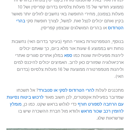
למרות ואולי בגלל שהטמפרטורות בקפריסין צונחות בחודש זה
(ממוצע חודשי של 15 מעלות צלסיוס בדרום קפריסין ושל 10
מעלות בצפונו), מחירי החופשה באי נחשבים לזולים יותר מאשר
בקיץ ואתם יכולים לנצל זאת. למשל, לצורך חופשת סקי
בהרי
הטרודוס
או בהרים המושלגים שבצפון קפריסין.
בנוסף, הטמפרטורות באזורי החוף (בעיקר בדרום האי) נחשבות
נוחות ויש בממוצע 6 שעות אור מלא ביום, כך שאתם יכולים
ליהנות מפעילויות שונות כמו
ספא
במלון אתרים סגורים ואתרי
ארכיאולוגיה שפזורים כאן לרוב. האמיצים יכולים להיכנס למים
וליהנות מטמפרטורה ממוצעת של 16 מעלות צלסיוס (בדרום
האי).
מתכננים לעלות
להרי הטרודוס לסקי או סנובורד
? אל תשכחו
שמדובר בפעילות אקסטרים, לכן חשוב מאוד
לרכוש ביטוח נסיעות
עם הרחבה לספורט חורף
כדי לגלוש בראש שקט. כמו כן,
מומלץ
להזמין רכב שכור מראש
ולוודא מול חברת ההשכרה שיש בו
שרשראות שלג.