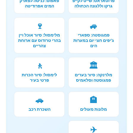
פרוטאראס: שייט לקייפ
פאפוס: כניסה לפארק
גרקו וללגונה הכחולה
המים אפרודיטה
🍷
🚙
פמגוסטה: ספארי
מלימסול: סיור אוכל ויין
ג'יפים חצי יום במערות
בהרי טרודוס עם ארוחת
הים
צהריים
🚶
🏛️
מלרנקה: סיור בערים
לימסול: סיור הכרות
פמגוסטה וסלאמיס
פרטי בעיר
🚗
🏨
מלונות מעולים
השכרת רכב
✈️