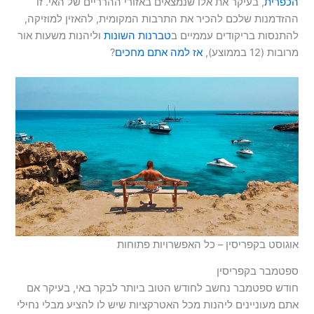
הכפרית
, בעיקר את אלו שנמצאים באזורי ההרריים של האי. זו
ההזדמנות שלכם להכיר את התרבות המקומית, להאזין למוזיקה,
להתנסות בריקודים עממיים ב
טברנות השונות
וליהנות משעות אור
מרובות (12 בממוצע),
אז למה אתם מחכים
?
אוגוסט בקפריסין – כל האפשרויות פתוחות
ספטמבר בקפריסין
חודש ספטמבר נחשב לחודש הטוב ביותר לבקר באי, בעיקר אם
אתם מעוניינים ליהנות מכל האטרקציות שיש לו להציע מבלי נחילי