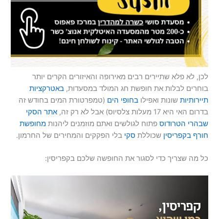
לכן, לא פלא שתיירים רבים מאירופה והאיזורים הקרים יותר
בוחרים לבלות את חופשת חג המולד במסעדות,
באטרקציות
תיירותיות
שונות ואפילו
בחופי הים
(טמפרטורת המים בחודש זה
בדרום האי היא 17 מעלות צלסיוס) אבל לא רק זה,
אתר הסקי
שבהרי הטרודוס
פתוח לגולשים ואתם מוזמנים ליהנות
מחופשת
חורף בקפריסין
שכוללת
סקי
בלי הפקקים והמחירים של החרמון.
כל מה שצריך כדי לסגור את החופשה שלכם בקפריסין: