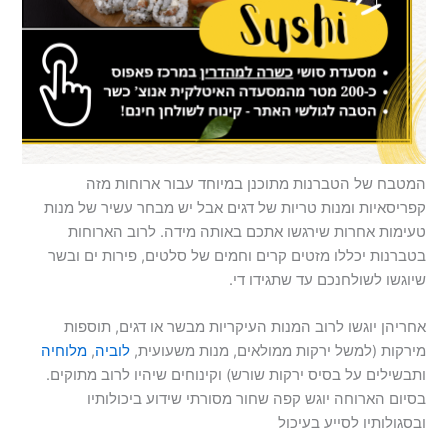
המטבח של הטברנות מתוכנן במיוחד עבור ארוחות מזה
קפריסאיות ומנות טריות של דגים אבל יש מבחר עשיר של מנות
טעימות אחרות שירגשו אתכם באותה מידה. לרוב הארוחות
בטברנות יכללו מזטים קרים וחמים של סלטים, פירות ים ובשר
שיוגשו לשולחנכם עד שתגידו די.
אחריהן יוגשו לרוב המנות העיקריות מבשר או דגים, תוספות
מירקות (למשל ירקות ממולאים, מנות משעועית,
לוביה
,
מלוחיה
ותבשילים על בסיס ירקות שורש) וקינוחים שיהיו לרוב מתוקים.
בסיום הארוחה יוגש קפה שחור מסורתי שידוע ביכולותיו
ובסגולותיו לסייע בעיכול