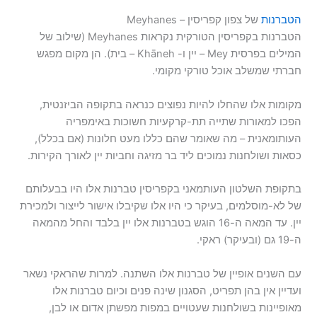
הטברנות
של צפון קפריסין – Meyhanes
הטברנות בקפריסין הטורקית נקראות Meyhanes (שילוב של
המילים בפרסית Mey – יין ו- Khāneh – בית). הן מקום מפגש
חברתי שמשלב אוכל טורקי מקומי.
מקומות אלו שהחלו להיות נפוצים כנראה בתקופה הביזנטית,
הפכו למאורות שתייה תת-קרקעיות חשוכות באימפריה
העותומאנית – מה שאומר שהם כללו מעט חלונות (אם בכלל),
כסאות ושולחנות נמוכים ליד בר מזיגה וחביות יין לאורך הקירות.
בתקופת השלטון העותמאני בקפריסין טברנות אלו היו בבעלותם
של לא-מוסלמים, בעיקר כי היו אלו שקיבלו אישור לייצור ולמכירת
יין. עד המאה ה-16 הוגש בטברנות אלו יין בלבד והחל מהמאה
ה-19 גם (ובעיקר) ראקי.
עם השנים אופיין של טברנות אלו השתנה. למרות שהראקי נשאר
ועדיין אין בהן תפריט, הסגנון שינה פנים וכיום טברנות אלו
מאופיינות בשולחנות שעטויים במפות מפשתן אדום או לבן,