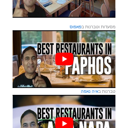
מסעדות וטברנות ב
פאפוס
טברנות ב
איה נאפה