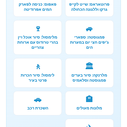
פרוטאראס: שייט לקייפ
פאפוס: כניסה לפארק
גרקו וללגונה הכחולה
המים אפרודיטה
🍷
🚙
פמגוסטה: ספארי
מלימסול: סיור אוכל ויין
ג'יפים חצי יום במערות
בהרי טרודוס עם ארוחת
הים
צהריים
🚶
🏛️
מלרנקה: סיור בערים
לימסול: סיור הכרות
פמגוסטה וסלאמיס
פרטי בעיר
🚗
🏨
מלונות מעולים
השכרת רכב