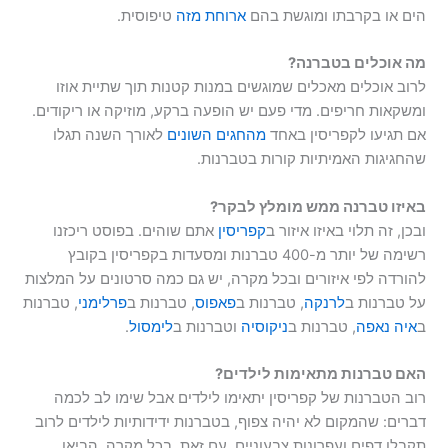
הים או בקרבתו ומוגשת בהם
ארוחת מזה
טיפוסית.
מה אוכלים בטברנה?
לרוב אוכלים מאכלים שמוגשים במנות קטנות תוך שתיית אוזו
ומשקאות חריפים. מדי פעם יש הופעה ברקע, מוזיקה או ריקודים.
אם תגיעו לקפריסין באחד
מהחגים השונים
לאורך השנה תגלו
שהחגיגות האמיתיות קורות בטברנות.
באיזו טברנה ממש מומלץ לבקר?
ובכן, זה תלוי באיזו איזור ב
קפריסין
אתם שוהים. בפוסט ריכזנו
רשימה של יותר מ-400 טברנות ומסעדות בקפריסין בקובץ
להורדה לפי איזורים ובכל מקרה, יש גם כמה סרטונים על המלצות
על טברנות ב
לרנקה
, טברנות ב
פאפוס
, טברנות ב
פרלימני
, טברנות
ב
איה נאפה
, טברנות ב
ניקוסיה
וטברנות ב
לימסול
.
האם טברנות מתאימות לילדים?
רוב הטברנות של קפריסין יתאימו לילדים אבל שימו לב לכמה
דברים: שהמקום לא יהיה צפוף, בטברנות ידידותיות לילדים לרוב
תקבלו דפים ועפרונות צבעוניים. עם זאת, בכל מקרה, הביאו