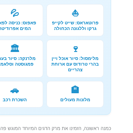
💦
⛵
פרוטאראס: שייט לקייפ
פאפוס: כניסה לפא
גרקו וללגונה הכחולה
המים אפרודיטה
🏛️
🍷
מלימסול: סיור אוכל ויין
מלרנקה: סיור בער
בהרי טרודוס עם ארוחת
פמגוסטה וסלאמי
צהריים
🚗
🏨
מלונות מעולים
השכרת רכב
כמנה ראשונה, הזמינו את מרק הדגים המיוחד המוגש פה