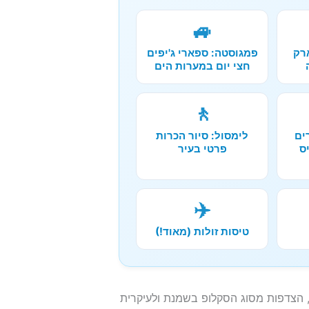
🚙
רק
פמגוסטה: ספארי ג'יפים
חצי יום במערות הים
🚶
ים
לימסול: סיור הכרות
ס
פרטי בעיר
✈️
טיסות זולות (מאוד!)
, הצדפות מסוג הסקלופ בשמנת ולעיקרית