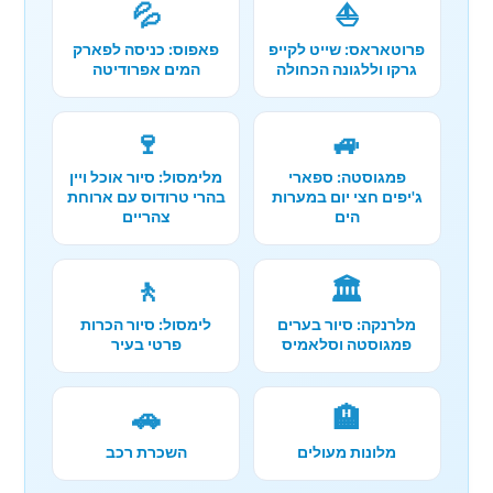
💦
⛵
פרוטאראס: שייט לקייפ
פאפוס: כניסה לפארק
גרקו וללגונה הכחולה
המים אפרודיטה
🍷
🚙
פמגוסטה: ספארי
מלימסול: סיור אוכל ויין
ג'יפים חצי יום במערות
בהרי טרודוס עם ארוחת
הים
צהריים
🚶
🏛️
מלרנקה: סיור בערים
לימסול: סיור הכרות
פמגוסטה וסלאמיס
פרטי בעיר
🚗
🏨
מלונות מעולים
השכרת רכב