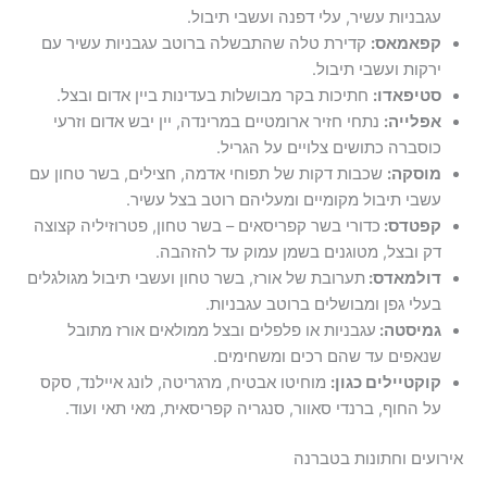
עגבניות עשיר, עלי דפנה ועשבי תיבול.
קפאמאס:
קדירת טלה שהתבשלה ברוטב עגבניות עשיר עם
ירקות ועשבי תיבול.
סטיפאדו:
חתיכות בקר מבושלות בעדינות ביין אדום ובצל.
אפלייה:
נתחי חזיר ארומטיים במרינדה, יין יבש אדום וזרעי
כוסברה כתושים צלויים על הגריל.
מוסקה:
שכבות דקות של תפוחי אדמה, חצילים, בשר טחון עם
עשבי תיבול מקומיים ומעליהם רוטב בצל עשיר.
קפטדס:
כדורי בשר קפריסאים – בשר טחון, פטרוזיליה קצוצה
דק ובצל, מטוגנים בשמן עמוק עד להזהבה.
דולמאדס:
תערובת של אורז, בשר טחון ועשבי תיבול מגולגלים
בעלי גפן ומבושלים ברוטב עגבניות.
גמיסטה:
עגבניות או פלפלים ובצל ממולאים אורז מתובל
שנאפים עד שהם רכים ומשחימים.
קוקטיילים כגון:
מוחיטו אבטיח, מרגריטה, לונג איילנד, סקס
על החוף, ברנדי סאוור, סנגריה קפריסאית, מאי תאי ועוד.
אירועים וחתונות בטברנה