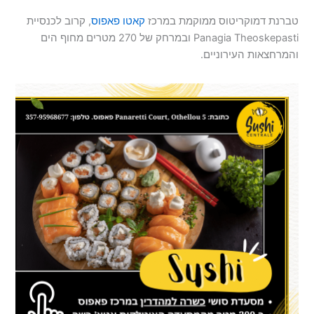
טברנת דמוקריטוס ממוקמת במרכז
קאטו פאפוס
, קרוב לכנסיית
Panagia Theoskepasti ובמרחק של 270 מטרים מחוף הים
והמרחצאות העירוניים.