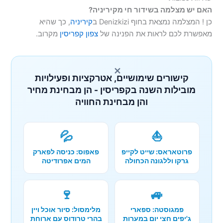
האם יש מצלמה בשידור חי מקיריניה?
כן ! המצלמה נמצאת בחוף Denizkizi ב
קיריניה
, כך שהיא
מאפשרת לכם לראות את הפנינה של
צפון קפריסין
מקרוב.
×
קישורים שימושיים, אטרקציות ופעילויות
מובילות השנה בקפריסין - הן מבחינת מחיר
והן מבחינת החוויה
💦
⛵
פרוטאראס: שייט לקייפ
פאפוס: כניסה לפארק
גרקו וללגונה הכחולה
המים אפרודיטה
🍷
🚙
פמגוסטה: ספארי
מלימסול: סיור אוכל ויין
ג'יפים חצי יום במערות
בהרי טרודוס עם ארוחת