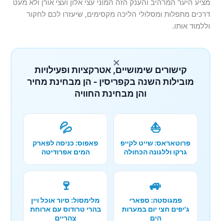
מציע היער המרהיב והענק הזה המוני עצי אלון ועצי אורן ולא מעט
דרכים מתפלות ומסלולי הליכה מקסימים, שיעזרו לכם לחקור
וללמוד אותו.
×
קישורים שימושיים, אטרקציות ופעילויות
מובילות השנה בקפריסין - הן מבחינת מחיר
והן מבחינת החוויה
💦
⛵
פרוטאראס: שייט לקייפ
פאפוס: כניסה לפארק
גרקו וללגונה הכחולה
המים אפרודיטה
🍷
🚙
פמגוסטה: ספארי
מלימסול: סיור אוכל ויין
ג'יפים חצי יום במערות
בהרי טרודוס עם ארוחת
הים
צהריים