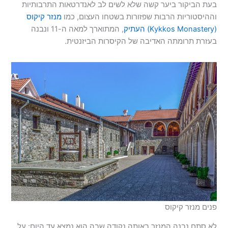
בעת הביקור ביער קשה שלא לשים לב לאנדרטאות התרבותיות
וההיסטוריות הרבות שפזורות בשטחו העצום, כמו
מנזר קיקוס
(Kykkos Monastery) העתיק
, המתוארך למאה ה-11 ונבנה
בעזרת תרומתה האדיבה של הקיסרות הביזנטית.
פנים מנזר קיקוס
לא סתם נבנה המנזר באותה נקודה שבה הוא נמצא עד היום: על