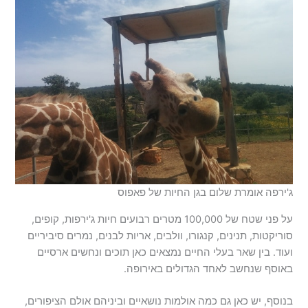
ג'ירפה אומרת שלום בגן החיות של פאפוס
על פני שטח של 100,000 מטרים רבועים חיות ג'ירפות, קופים,
סוריקטות, תנינים, קנגורו, וולבים, אריות לבנים, נמרים סיביריים
ועוד. בין שאר בעלי החיים נמצאים כאן תוכים ונחשים ארסיים
באוסף שנחשב לאחד הגדולים באירופה.
בנוסף, יש כאן גם כמה אולמות נושאיים וביניהם אולם הציפורים,