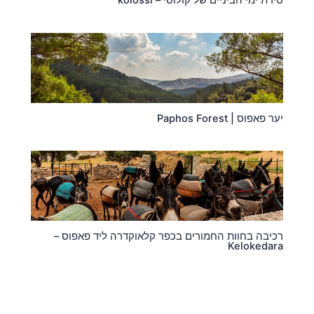
טירת ימי הביניים של קולוסי – kolossi
יער פאפוס | Paphos Forest
רכיבה בחוות החמורים בכפר קלאוקדרה ליד פאפוס –
Kelokedara