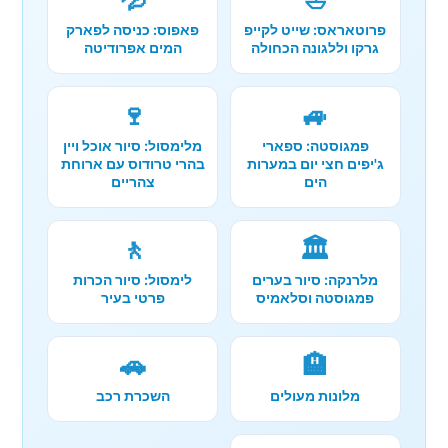
פרוטאראס: שייט לקייפ
פאפוס: כניסה לפארק
גרקו וללגונה הכחולה
המים אפרודיטה
🍷
🚙
פמגוסטה: ספארי
מלימסול: סיור אוכל ויין
ג'יפים חצי יום במערות
בהרי טרודוס עם ארוחת
הים
צהריים
🚶
🏛️
מלרנקה: סיור בערים
לימסול: סיור הכרות
פמגוסטה וסלאמיס
פרטי בעיר
🚗
🏨
מלונות מעולים
השכרת רכב