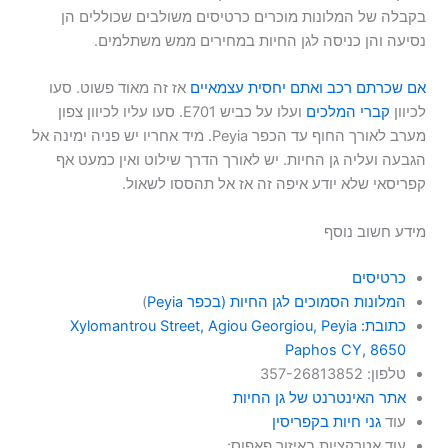
בקבלה של המלונות מוכרים כרטיסים משולבים שכוללים הן
נסיעה והן כניסה לגן החיות במחירים ממש משתלמים.
אם שכרתם רכב ואתם יחסית עצמאיים
אז זה מאוד פשוט. סעו
לכיוון
קברי המלכים
ועלו על כביש E701. סעו עליו לכיוון צפון
מערב לאורך החוף עד הכפר Peyia. מיד אחריו יש פניה ימינה אל
הגבעה ועליה גן החיות. יש לאורך הדרך שילוט ואין כמעט אף
קפריסאי שלא יודע איפה זה אז אל תהססו לשאול.
מידע חשוב נוסף
כרטיסים
המלונות הסמוכים לגן החיות (בכפר Peyia
)
כתובת: Xylomantrou Street, Agiou Georgiou, Peyia
Paphos CY, 8650
טלפון: 357-26813852
אתר האינטרנט של גן החיות
עוד
גני חיות בקפריסין
עוד אטרקציות באיזור פאפוס: