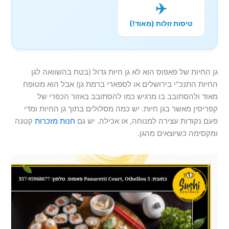
✈️
טיסות זולות (מאוד!)
גן החיות של פאפוס הוא לא גן חיות גדול (בטח בהשוואה לגן
החיות התנכ"י בירושלים או לספארי ברמת גן) אבל הוא מטופח
מאוד ולהסתובב בו מרגיש כמו להסתובב באזור הכפרי של
קפריסין מאשר בגן חיות. יש כמה מסלולים בתוך גן החיות ומדי
פעם נקודות עצירה למנוחה, או אכילה. יש גם
חנות מזכרות
קטנה
ומקסימה כשיוצאים מהגן.