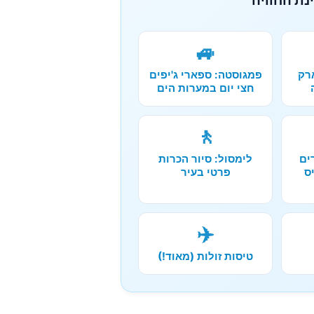
🚙
רק
פמגוסטה: ספארי ג'יפים
חצי יום במערות הים
🚶
ים
לימסול: סיור הכרות
ס
פרטי בעיר
✈️
טיסות זולות (מאוד!)