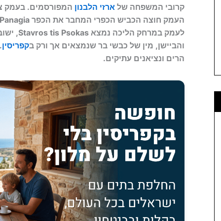
קרובי המשפחה של
ארזי הלבנון
המפורסמים. בעמק צומ
העמק חוצה הכביש הכפרי המחבר את הכפר Panagia עם
לעמק במרחק הליכה נמצא Stavros tis Psokas, ישוב הררי נוסף בו נמצא
והביישן, מין של כבשי בר שנמצאים אך ורק ב
קפריסין
.
הרים ונציאנים עתיקים.