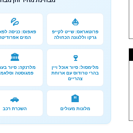
💦
⛵
פרוטאראס: שייט לקייפ
פאפוס: כניסה לפא
גרקו וללגונה הכחולה
המים אפרודיטה
🏛️
🍷
מלימסול: סיור אוכל ויין
מלרנקה: סיור בער
בהרי טרודוס עם ארוחת
פמגוסטה וסלאמי
צהריים
🚗
🏨
מלונות מעולים
השכרת רכב