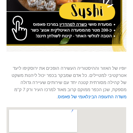
יופיו של האזור וההיסטוריה העשירה הופכים את ירוסקיפו ליעד
אטרקטיבי למטיילים. כל אדם שמבקר בכפר יכול ליהנות משקט
של קהילה מסורתית קטנה יחד עם שירותים שעיירה גדולה
מספקת, שכן הכפר ממוקם קרוב מאוד למרכז העיר ורק 7 ק"מ
משדה התעופה הבינלאומי של פאפוס
.