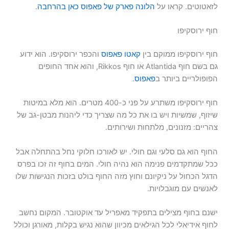
לזאטוטים. קראו על
הלונה פארק של פאפוס כאן בהרחבה
.
חוף ירוסקיפו
חוף ירוסקיפו ממוקם בין
קאטו פאפוס
והכפר ירוסקיפו. הוא ידוע
גם בשם חוף Atlantida או חוף Rikkos, והוא אחד החופים
הפופולריים ביותר ב
פאפוס
.
חוף ירוסקיפו משתרע על פני כ-400 מטרים. הוא מלא במיטות
שיזוף, שמשיות ויש בו את כל מה שצריך כדי ליהנות מבטן-גב של
צהריים: מזנונים, מלתחות ושירותים.
החוף הוא גם סלעי וגם חולי. יש לאורכו חלוקי נחל בהתחלה אבל
ככל שמתקדמים פנימה הוא נהיה חולי. המים בחוף זה זכו בפרס
הדגל הכחול על ניקיונם וחוץ מזה החוף בולט בזכות הנגישות שלו
לאנשים עם מוגבלויות.
ישנם בחוף מצילים בתפקיד מאפריל עד אוקטובר. המקום נחשב
לחוף אידיאלי לכל הגילאים מכיוון שהוא נגיש בקלות, מאורגן וכולל