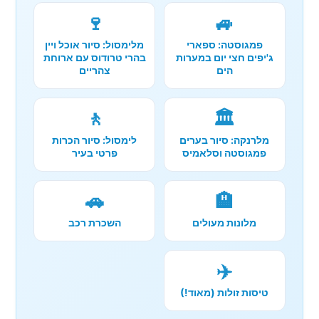
🍷
🚙
פמגוסטה: ספארי
מלימסול: סיור אוכל ויין
ג'יפים חצי יום במערות
בהרי טרודוס עם ארוחת
הים
צהריים
🚶
🏛️
מלרנקה: סיור בערים
לימסול: סיור הכרות
פמגוסטה וסלאמיס
פרטי בעיר
🚗
🏨
מלונות מעולים
השכרת רכב
✈️
טיסות זולות (מאוד!)