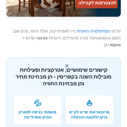
על פי
המיתולוגיה היוונית
היו לאפרודיטה, אלת היופי, גנים שם.
השם Yeroskipou מגיע מהמילים היווניות
ieros
=קדוש ו-
kipos
=גן.
×
קישורים שימושיים, אטרקציות ופעילויות
מובילות השנה בקפריסין - הן מבחינת מחיר
והן מבחינת החוויה
💦
⛵
פרוטאראס: שייט לקייפ
פאפוס: כניסה לפארק
גרקו וללגונה הכחולה
המים אפרודיטה