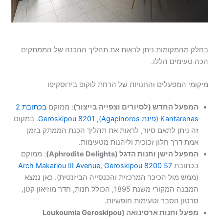
בחלק מהמקומות ניתן לראות את תהליך ההכנה של הממתקים
הכה טעימים הללו.
מיקומי המפעלים והחנויות של הרחת לוקופ בירוסקיפו
המפעל החדש (לסיורים וצפייה בייצור)
: ממוקם
בכתובת 2
Kantarenas (פינת Agapinoros), Geroskipou 8201
. במקום
זה ניתן לתאם סיור, לראות את תהליך הכנת הממתק בזמן
אמת דרך חלון זכוכית וליהנות מטעימות.
המפעל הישן וחנות הדגל (Aphrodite Delights)
: ממוקם
בכתובת
57 Arch Makariou III Avenue, Geroskipou 8200
(ממש מול הכיכר המרכזית והכנסייה הביזנטית). כאן נמצא
המבנה המקורי משנת 1895, הכולל חנות, חדר מוזיאון קטן,
סרטון הסבר וטעימות חופשיות.
מפעל וחנות ארסינואה (Loukoumia Geroskipou