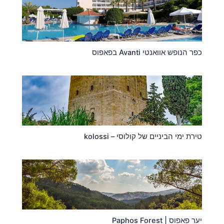
כפר הנופש אוואנטי Avanti בפאפוס
טירת ימי הביניים של קולוסי – kolossi
יער פאפוס | Paphos Forest