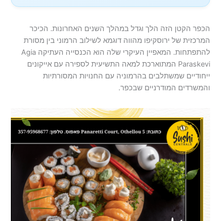
הכפר הקטן הזה הלך וגדל במהלך השנים האחרונות. הכיכר
המרכזית של ירוסקיפו מהווה דוגמא לשילוב הרמוני בין מסורת
להתפתחות. המאפיין העיקרי שלה הוא הכנסייה העתיקה Agia
Paraskevi המתוארכת למאה התשיעית לספירה עם אייקונים
ייחודיים שמשתלבים בהרמוניה עם החנויות המסורתיות
והמשרדים המודרניים שבכפר.