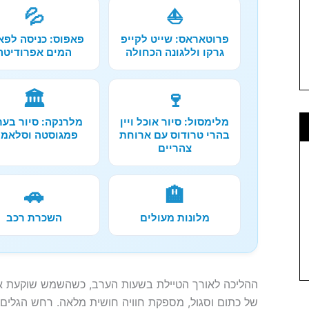
💦
⛵
פרוטאראס: שייט לקייפ
פאפוס: כניסה לפא
גרקו וללגונה הכחולה
המים אפרודיטה
🏛️
🍷
מלימסול: סיור אוכל ויין
מלרנקה: סיור בער
בהרי טרודוס עם ארוחת
פמגוסטה וסלאמי
צהריים
🚗
🏨
מלונות מעולים
השכרת רכב
ההליכה לאורך הטיילת בשעות הערב, כשהשמש שוקעת אל 
של כתום וסגול, מספקת חוויה חושית מלאה. רחש הגלים