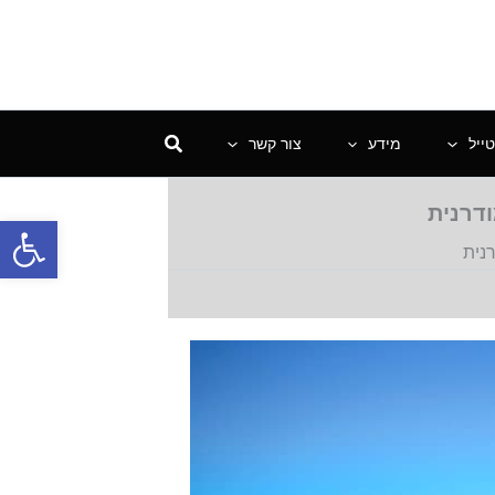
ייל
מידע
צור קשר
ודרנית
פתח סרגל
נית