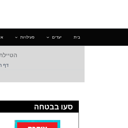
ילוג
תוכן
בית
יעדים
פעילויות
אי
הטיילת 
דף ה
סעו בבטחה