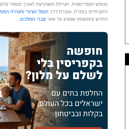
הנופש הקפריסאית. הטיילת משתרעת לאורך מספר קילומ
היוקרתיים במזרח, עוברת דרך
הנמל הציורי
והטירה המפ
החדש והמשופץ שמגיע עד אזור
קברי המלכים
.