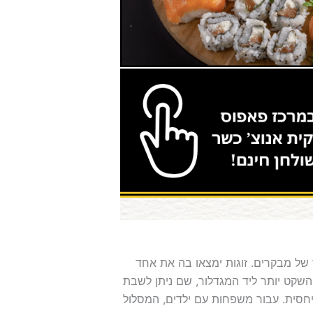
של מבקרים. זוגות ימצאו בה את אחד
השקט יותר ליד המגדלור, שם ניתן לשבת
חסית. עבור משפחות עם ילדים, המסלול