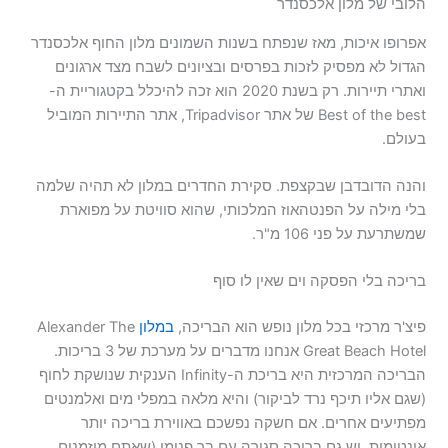
הלובי של מלון אלכסנדר
אפרופו איכות, מאז שנפתח בשנות השמונים מלון החוף אלכסנדר
הגדול לא מפסיק לזכות בפרסים ובציונים לשבח מצד ארגונים
ואתרי תיירות. רק בשנת 2020 הוא זכה להיכלל בקטגוריית ה-
Best of the best של אתר Tripadvisor, אתר התיירות המוביל
בעולם.
והנה הדובדבן שבקצפת. סקירת החדרים במלון לא תהיה שלמה
בלי מילה על הפנטהאוז המלכותי, שהוא סוויטת על מפוארת
שמשתרעת על פני 106 מ"ר.
בריכה בלי הפסקה וים שאין לו סוף
פיצ'ר מרכזי בכל מלון נופש הוא הבריכה,
במלון
Alexander The
Great Beach Hotel אנחנו מדברים על מערכת של 3 בריכות.
הבריכה המרכזית היא בריכת ה-Infinity הענקית שנושקת לחוף
(שגם אליו תיכף נרד לביקור) והיא מלאה במפלי מים ואלמנטים
מפתיעים אחרים. אם חשקה נפשכם באווירת בריכה יותר
אינטימית, יש גם בריכה סגורה עם בר פנימי (שאתם מוזמנים