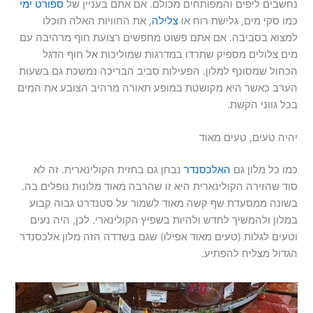
נחשבים ליפים והמפותחים מכולם. אם אתם בעניין של
ספורט ימי
כמו סקי מים, גלישת רוח או
צלילה
, את החוויות האלה תוכלו
למצוא בסביבה. אם אתם פשוט מחפשים רצועת חוף מרהיבה עם
מים צלולים מספיק שתרדו במדרגות שמוליכות אל חוף הדגל
הכחול שמסונף למלון. הפעילות סביב הבריכה נמשכת גם בשעות
הערב כאשר היא מקושטת במופע תאורה מרהיב הצובע את המים
בכל גווני הקשת.
יהיה טעים, טעים מאוד
כמו כל מלון גם
האלכסנדר
נבחן גם בחזית הקולינארית. זה לא
סוד שהזירה הקולינארית היא זו שהרבה מאוד מלונות נופלים בה.
בשונה ממסעדת שף קשה מאוד לשמור על סטנדרט גבוה קבוע
במלון ולהמשיך לחדש ולהיות בשפיץ הקולינארי. לכן, היה נעים
וטעים לגלות (טעים מאוד אפילו) שגם בשדדה הזה מלון אלכסנדר
הגדול מצליח להפתיע.