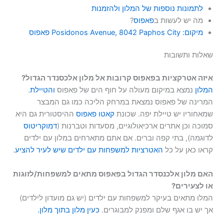
לתמונות נוספות של המלון ולהזמנות
מה יש לעשות ב
פאפוס
?
מיקום: Posidonos Avenue, 8042 Paphos City פאפוס
שאלות ותשובות
איזה אטרקציות בפאפוס קרובות אל ‪מלון אלכסנדר הגדול‬?
המלון
נמצא במיקום מעולה על חוף הים של פאפוס
והטיילת
.
המרינה של פאפוס נמצאת במרחק הליכה כמו גם המבצר
שמאחוריו יש טיילת יפה. שכונת
קאטו פאפוס
ההיסטורית גם היא
סמוכה וכן אתרים ארכיאולוגיים, מסעדות וטברנות (
דמוקריטוס
לדוגמה), בתי קפה וברים. אם אתם מתארחים במלון עם ילדים
קראו כאן על כל
האטרציות למשפחות עם ילדים שיש לעיר להציע
.
האם מלון אלכנסדר הגדול בפאפוס מתאים למשפחות/לזוגות
או לצעירים?
המלו מתאים בעיקר למשפחות עם ילדים (יש גם מועדון לילדים)
אך יש בו אגף שלם ומפנק למבוגרים.
כעין מלון בתוך מלון.