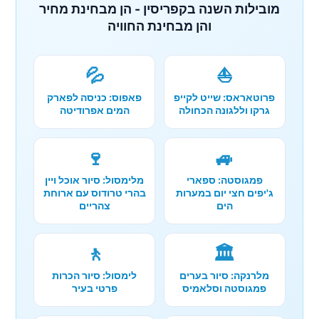
מובילות השנה בקפריסין - הן מבחינת מחיר
והן מבחינת החוויה
💦
⛵
פרוטאראס: שייט לקייפ
פאפוס: כניסה לפארק
גרקו וללגונה הכחולה
המים אפרודיטה
🍷
🚙
פמגוסטה: ספארי
מלימסול: סיור אוכל ויין
ג'יפים חצי יום במערות
בהרי טרודוס עם ארוחת
הים
צהריים
🚶
🏛️
מלרנקה: סיור בערים
לימסול: סיור הכרות
פמגוסטה וסלאמיס
פרטי בעיר