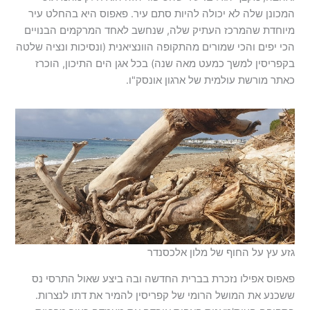
המכונן שלה לא יכולה להיות סתם עיר. פאפוס היא בהחלט עיר
מיוחדת שהמרכז העתיק שלה, שנחשב לאחד המרקמים הבנויים
הכי יפים והכי שמורים מהתקופה הוונציאנית (ונסיכות ונציה שלטה
בקפריסין למשך כמעט מאה שנה) בכל אגן הים התיכון, הוכרז
כאתר מורשת עולמית של ארגון אונסק"ו.
גזע עץ על החוף של מלון אלכסנדר
פאפוס אפילו נזכרת בברית החדשה ובה ביצע שאול התרסי נס
ששכנע את המושל הרומי של קפריסין להמיר את דתו לנצרות.