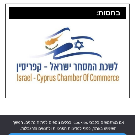
בחסות:
אנו משתמשים בקבצי cookies ובכלים נוספים לניתוח נתונים. המשך
השימוש באתר, כפוף למדיניות הפרטיות ולתנאים וההגבלות.
אלבניה
-
מונקו
-
אתיופיה
-
האיים האזוריים
-
נורבגיה
-
הרפובליקה