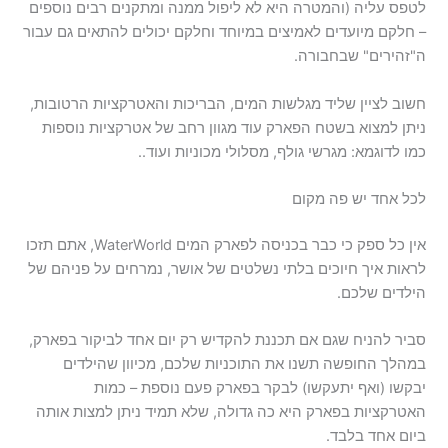
לטפס עליה (והמטרה היא לא ליפול ממנה ומתקנים רבים נוספים
– חלקם מיועדים לאמיצים במיוחד וחלקם יכולים להתאים גם עבור
ה"זהירים" שבחבורה.
חשוב לציין שליד מגלשות המים, הבריכות והאטרקציות הרטובות,
ניתן למצוא בשטח הפארק עוד מגוון רחב של אטרקציות נוספות
כמו לדוגמא: מגרשי גולף, מסלולי מכוניות ועוד..
לכל אחד יש פה מקום
אין כל ספק כי כבר בכניסה לפארק המים WaterWorld, אתם תזכו
לראות איך חיוכים בלתי נשלטים של אושר, נמרחים על פניהם של
הילדים שלכם.
סביר להניח שגם אם תכננת להקדיש רק יום אחד לביקור בפארק,
במהלך החופשה תשנו את התוכניות שלכם, מכיוון שהילדים
יבקשו (ואף יתעקשו) לבקר בפארק פעם נוספת – כמות
האטרקציות בפארק היא כה גדולה, שלא תמיד ניתן למצות אותה
ביום אחד בלבד.