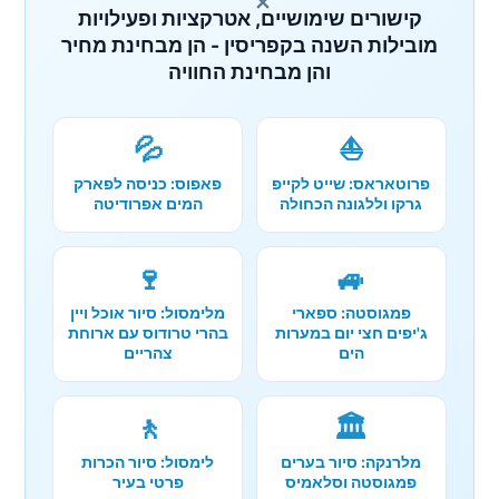
×
קישורים שימושיים, אטרקציות ופעילויות
מובילות השנה בקפריסין - הן מבחינת מחיר
והן מבחינת החוויה
💦
⛵
פרוטאראס: שייט לקייפ
פאפוס: כניסה לפארק
גרקו וללגונה הכחולה
המים אפרודיטה
🍷
🚙
פמגוסטה: ספארי
מלימסול: סיור אוכל ויין
ג'יפים חצי יום במערות
בהרי טרודוס עם ארוחת
הים
צהריים
🚶
🏛️
מלרנקה: סיור בערים
לימסול: סיור הכרות
פמגוסטה וסלאמיס
פרטי בעיר