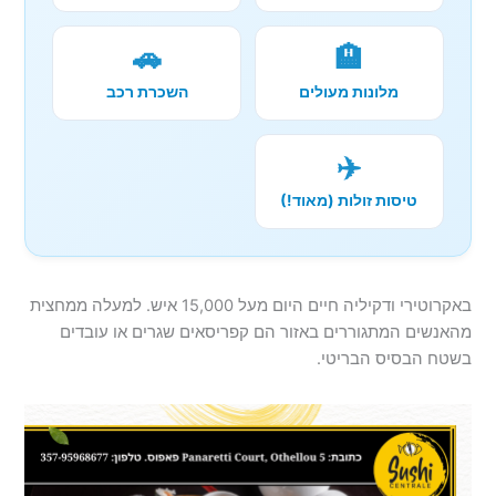
🚗
🏨
מלונות מעולים
השכרת רכב
✈️
טיסות זולות (מאוד!)
באקרוטירי ודקיליה חיים היום מעל 15,000 איש. למעלה ממחצית
מהאנשים המתגוררים באזור הם קפריסאים שגרים או עובדים
בשטח הבסיס הבריטי.