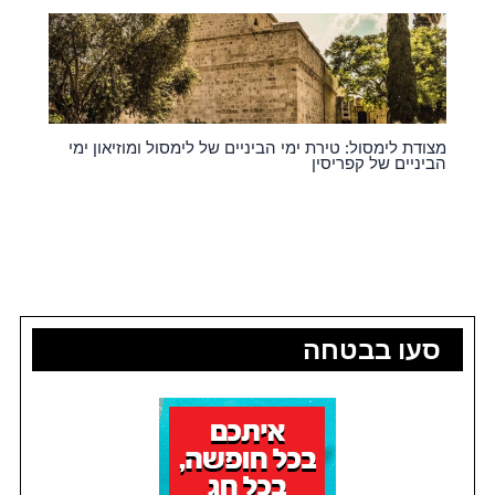
מצודת לימסול: טירת ימי הביניים של לימסול ומוזיאון ימי
הביניים של קפריסין
סעו בבטחה