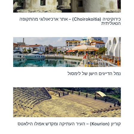
כירוקיטיה (Choirokoitia) – אתר ארכיאולוגי מהתקופה
הנאוליתית
נמל הדייגים הישן של לימסול
קוריון (Kourion) – העיר העתיקה ומקדש אפולו הילאטס