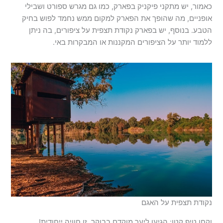
כאמור, יש מתקני פיקניק בפארק, כמו גם מגרש ספורט ושבילי
אופניים, מה שהופך את הפארק למקום ממש נחמד לפוש בחיק
הטבע. בנוסף, יש בפארק נקודת תצפית על ציפורים, בה ניתן
ללמוד יותר על הציפורים המקננות או המבקרות באי.
נקודת תצפית על האגם
וקחו טיפ קטן: הגיעו ליער מוקדם בבוקר. זו חוויה ייחודית!