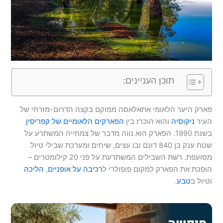
תוכן העניינים:
פארק היער הלאומי אתאלאסה ממוקם בקצה הדרום-מזרחי של
העיר
ניקוסיה
והוא הוכרז בין
הפארקים הלאומיים של קפריסין
בשנת 1990. הפארק הוא נווה מדבר של צמחייה המשתרע על
שטח ענק בן 840 דונם ובו עצים, שיחים ומערכת שבילי טיול
מסועפת. רשת השבילים המשתרעת על פני 20 קילומטרים –
הופכת את הפארק למקום פופולרי ל
רכיבה על אופניים
,
הליכה
וטיול ב
טבע
.