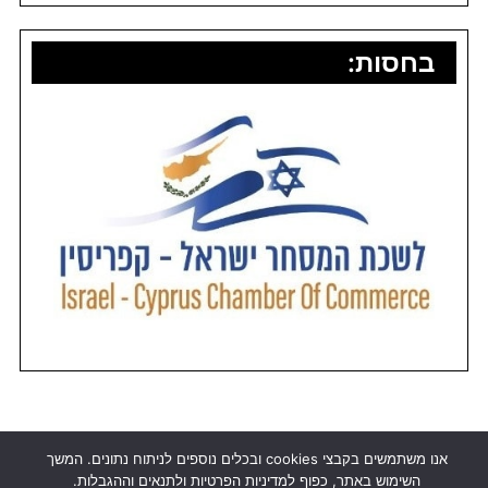
בחסות:
אנו משתמשים בקבצי cookies ובכלים נוספים לניתוח נתונים. המשך
השימוש באתר, כפוף למדיניות הפרטיות ולתנאים וההגבלות.
אלבניה
-
מונקו
-
אתיופיה
-
האיים האזוריים
-
נורבגיה
-
הרפובליקה