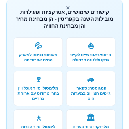
×
קישורים שימושיים, אטרקציות ופעילויות
מובילות השנה בקפריסין - הן מבחינת מחיר
והן מבחינת החוויה
💦
⛵
פרוטאראס: שייט לקייפ
פאפוס: כניסה לפארק
גרקו וללגונה הכחולה
המים אפרודיטה
🍷
🚙
פמגוסטה: ספארי
מלימסול: סיור אוכל ויין
ג'יפים חצי יום במערות
בהרי טרודוס עם ארוחת
הים
צהריים
🚶
🏛️
מלרנקה: סיור בערים
לימסול: סיור הכרות