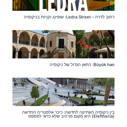
רחוב לדרה – Ledra Street: שופינג וקניות בניקוסיה
Büyük han: החאן הגדול של ניקוסיה
בין ניקוסיה העתיקה לחדשה: כיכר אלפטריה החדשה
(Eleftheria) היא מקום מרהיב שלא כדאי לפספס