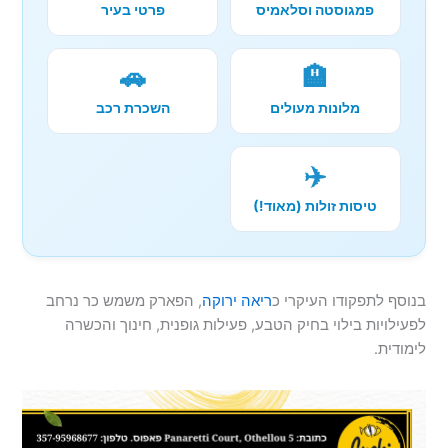
פמגוסטה וסלאמיס
פרטי בעיר
🚗
🏨
מלונות מעולים
השכרת רכב
✈️
טיסות זולות (מאוד!)
בנוסף לתפקודו העיקרי כ
ריאה ירוקה
, הפארק משמש כר נרחב
לפעילויות בילוי בחיק הטבע, פעילות גופנית, חינוך והכשרה
לימודית.