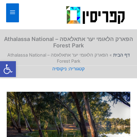
ילוג
תוכן
הפארק הלאומי יער אתאלאסה – Athalassa National
Forest Park
דף הבית
»
הפארק הלאומי יער אתאלאסה – Athalassa National
פתח סרגל
Forest Park
ניקוסיה