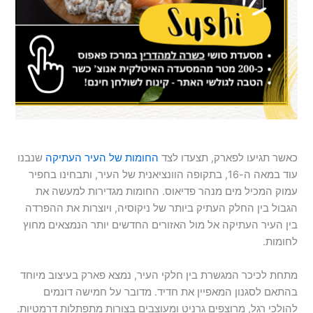
כאשר תגיעו לפארק, תצעדו לצד
החומות של העיר העתיקה
שנבנו
עוד במאה ה-16, בתקופה הוונציאנית של העיר, ותבחינו בחפיר
עמוק המכיל מים מנהר פדיאוס. החומות מגדירות למעשה את
הגבול בין החלק העתיק ביותר של ניקוסיה, ויוצרות את ההפרדה
בין העיר העתיקה אל מול האזורים החדשים יותר הנמצאים מחוץ
לחומות.
מתחת לכיכר המגשרת בין חלקי העיר, נמצא פארק בעיצוב מיוחד
בהתאם לסגנון המאפיין את חדיד. מדובר על חמישה דונמים
להולכי רגל, מרוצפים גרניט ומעוצבים בצורות מתפתלות דרמטיות.