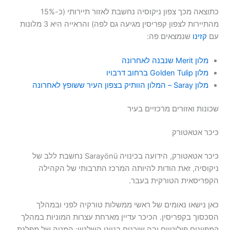
כתוצאה מכך צפון ניקוסיה נחשבת לאזור תיירותי (כ-15%
מהתיירות לצפון קפריסין מגיעה גם לפה) והראייה היא 3 מלונות
עם
קזינו
שנמצאים פה:
מלון Merit שנבנה לאחרונה
מלון Golden Tulip ברחוב דרבויו
מלון Saray – המלון הוותיק בצפון העיר ששופץ לאחרונה
שכונות ואזורים מרכזיים בעיר
כיכר אטאטורק
כיכר אטאטורק, הידועה בכינויה Sarayönü נחשבת ללב של
ניקוסיה, זאת הודות להיותה המרכז התרבותי של הקהילה
הקפריסאית הטורקית בעבר.
כאן נישאו נאומים של ראשי ממשלות טורקיה לפני ובמהלך
הסכסוך בקפריסין. הכיכר עדיין מארחת עצרות המוניות במהלך
קמפיינים פוליטיים ובה שוכנים בנייני השלטון: המטה של ​​מפלגת