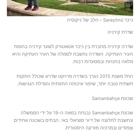
כיכר Sarayönü – הלב של ניקוסיה
שדרת קירניה
שדרה קירניה מחברת בין כיכר אטאטורק לשער קירניה בחומת
העיר העתיקה. השדרה נחשבת לסמלה של העיר העתיקה והיא
מלאה בחנויות ובמסעדות רבות.
החל משנת 2015 נערך בשדרה פרויקט שדרוג שכולל התקנת
תשתית טובה יותר, שיפור איכותה החזותית והגדלת הנגישות.
שכונת Samanbahçe
שכונת Samanbahçe נבנתה במאה ה-19 על ידי הממשלה
ונחשבת לחלוצה של דיור סוציאלי באי. הבתים בשכונה אחידים
וצמודים ובמרכזה מזרקה היסטורית.