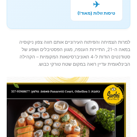
✈️
טיסות זולות (מאוד!)
למרות הצמיחה והפיתוח העירוניים אותם חווה צפון ניקוסיה
במאה ה-21, התיירות הענפה, מגוון הפסטיבלים ושפע של
סטודנטים הודות ל-4 האוניברסיטאות המקומיות – הקהילה
הבינלאומית עדיין רואה במקום שטח טורקי כבוש.