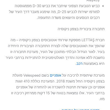
כביש הטבעת הצפוני שיחבר את כביש D-30 מפמגוסטה
למורפו ישירות לכביש D-25, מה שימנע מעבר דרך העיר של
רכבים הנוסעים והיוצאים משדה התעופה.
תחבורה ציבורית בצפון ניקוסיה
חברת LETTAŞ מספקת שירותי אוטובוסים בצפון ניקוסיה – מה
שהופך את האוטובוסים שלה לצורת התחבורה הציבורית היחידה
בעיר. לאור הגידול הבלתי-מתוכנן של העיר, מערכת תחבורה זו
נחשבת ללא אמינה והדרך האולטימטיבית להתניידות ברחבי העיר
היא באמצעות
רכב
.
מערכת שיתופית לרכיבה על
אופניים
בשם Velespeed פועלת
בצפון ניקוסיה החל משנת 2018. המערכת כוללת 410 זוגות
אופניים וכן עשרות תחנות להשכרה או להחזרה של אופניים
ברחבי העיר. אלו נמצאות בטווח של 15 דקות ממרחק רכיבה זו
מזו.