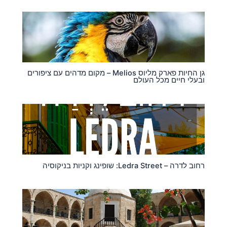
גן החיות פארק מליוס Melios – מקום מדהים עם ציפורים
ובעלי חיים מכל העולם
רחוב לדרה – Ledra Street: שופינג וקניות בניקוסיה