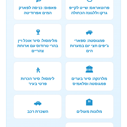
פרוטאראס: שייט לקייפ
פאפוס: כניסה לפארק
גרקו וללגונה הכחולה
המים אפרודיטה
🍷
🚙
פמגוסטה: ספארי
מלימסול: סיור אוכל ויין
ג'יפים חצי יום במערות
בהרי טרודוס עם ארוחת
הים
צהריים
🚶
🏛️
מלרנקה: סיור בערים
לימסול: סיור הכרות
פמגוסטה וסלאמיס
פרטי בעיר
🚗
🏨
מלונות מעולים
השכרת רכב