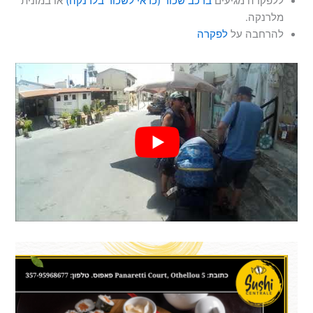
ללפקרה מגיעים
ברכב שכור (כדאי לשכור בלרנקה)
או במונית
מלרנקה.
להרחבה על
לפקרה