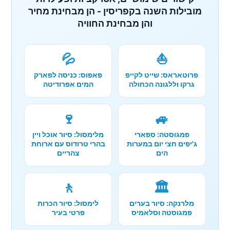
מובילות השנה בקפריסין - הן מבחינת מחיר
והן מבחינת החוויה
💦
⛵
פרוטאראס: שייט לקייפ
פאפוס: כניסה לפארק
גרקו וללגונה הכחולה
המים אפרודיטה
🍷
🚙
פמגוסטה: ספארי
מלימסול: סיור אוכל ויין
ג'יפים חצי יום במערות
בהרי טרודוס עם ארוחת
הים
צהריים
🚶
🏛️
מלרנקה: סיור בערים
לימסול: סיור הכרות
פמגוסטה וסלאמיס
פרטי בעיר