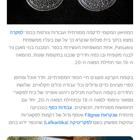
המוזיאון המקומי לרקמה מסורתית ועבודות צורפות בכפר
לפקרה
נמצא בתוך בית פצלוס שנקרא כך על שם בעליו ממשפחת
Patsalos, אחת המשפחות העשירות בכפר. המבנה בנוי מאבן גיר
לבנה מקומית ובו כמה חדרים שנבנו בתקופות שונות. מהמאה
ה-19 ועד תחילת המאה ה-20.
בקומת הקרקע מוצגים חיי הכפר המסורתיים. חדר אוכל ומחסן
כפרי מציגים כדים גדולים וכלי עבודה וכלים חקלאיים. שלושת
החדרים בקומה העליונה מכילים ריהוט אופייני של בית לפקארי
מפואר טיפוסי למאה ה-19 ובתחילת המאה ה-20, יחד עם
תחפושות מסורתיות, תכשיטים,
עבודות כסף
בטכניקה
מיוחדת
שנקראת Filigree
ואוסף גדול של רקמות לפקאריות
עתיקות מפשתן בשם
לפקריטיקה (Lefkaritika)
שהכפר ידוע בהם.