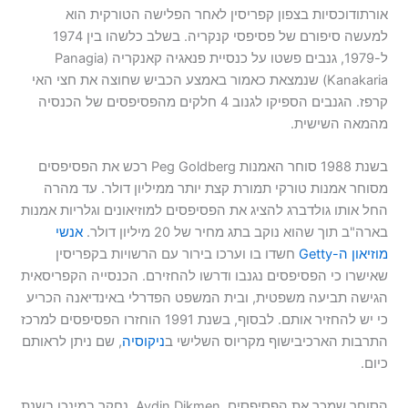
אורתודוכסיות בצפון קפריסין לאחר הפלישה הטורקית הוא
למעשה סיפורם של פסיפסי קנקריה. בשלב כלשהו בין 1974
ל-1979, גנבים פשטו על כנסיית פנאגיה קאנקריה (Panagia
Kanakaria) שנמצאת כאמור באמצע הכביש שחוצה את חצי האי
קרפז. הגנבים הספיקו לגנוב 4 חלקים מהפסיפסים של הכנסיה
מהמאה השישית.
בשנת 1988 סוחר האמנות Peg Goldberg רכש את הפסיפסים
מסוחר אמנות טורקי תמורת קצת יותר ממיליון דולר. עד מהרה
החל אותו גולדברג להציג את הפסיפסים למוזיאונים וגלריות אמנות
בארה"ב תוך שהוא נוקב בתג מחיר של 20 מיליון דולר.
אנשי
מוזיאון ה-Getty
חשדו בו וערכו בירור עם הרשויות בקפריסין
שאישרו כי הפסיפסים נגנבו ודרשו להחזירם. הכנסייה הקפריסאית
הגישה תביעה משפטית, ובית המשפט הפדרלי באינדיאנה הכריע
כי יש להחזיר אותם. לבסוף, בשנת 1991 הוחזרו הפסיפסים למרכז
התרבות הארכיבישוף מקריוס השלישי ב
ניקוסיה
, שם ניתן לראותם
כיום.
הסוחר שמכר את הפסיפסים, Aydin Dikmen, נחקר במינכן בשנת