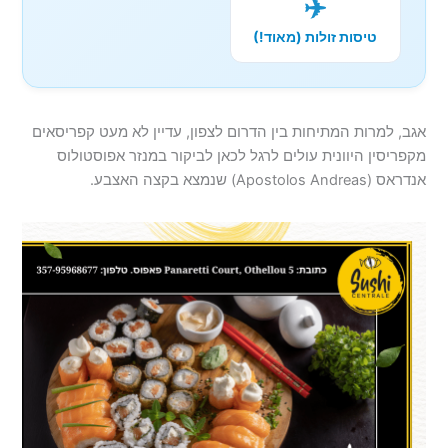
✈️
טיסות זולות (מאוד!)
אגב, למרות המתיחות בין הדרום לצפון, עדיין לא מעט קפריסאים
מקפריסין היוונית עולים לרגל לכאן לביקור במנזר אפוסטולוס
אנדראס (Apostolos Andreas) שנמצא בקצה האצבע.