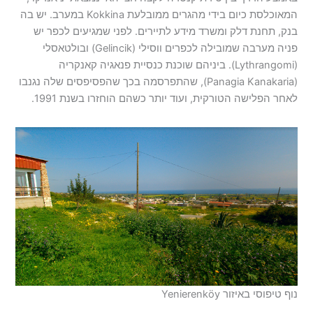
המאוכלסת כיום בידי מהגרים ממובלעת Kokkina במערב. יש בה
בנק, תחנת דלק ומשרד מידע לתיירים. לפני שמגיעים לכפר יש
פניה מערבה שמובילה לכפרים ווסילי (Gelincik) ובולטאסלי
(Lythrangomi). ביניהם שוכנת כנסיית פנאגיה קאנקריה
(Panagia Kanakaria), שהתפרסמה בכך שהפסיפסים שלה נגנבו
לאחר הפלישה הטורקית, ועוד יותר כשהם הוחזרו בשנת 1991.
נוף טיפוסי באיזור Yenierenköy