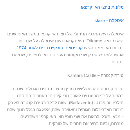
מלונות בחצי האי קרפאז
איסקלה – Iskele
איסקלה היא המרכז הניהולי של חצי האי קרפז. במשך מאות שנים
היא נקראה Trikomo. היא נקראת היום איסקלה על שם כפר
בדרום האי ממנו הגיעו
קפריסאים טורקיים רבים לאחר 1974
.
אפשר לומר שיש רק שני מקומות מעניינים כאן לתיירים, שתיהם
כנסיות.
טירת קנטרה – Kantara Castle
טירת קנטרה היא השלישית מבין מבצרי ההרים הגדולים שנבנו
במקור על ידי הביזנטים לאורך הרי קירניה. האחרים הם סנט
הילריון ובופבנטו (Buffavento). שווה לבקר בטירת קנטרה לא רק
בזכות האדריכלות הגותית והאווירה שלה, אלא גם בגלל הנוף שלה
– מכאן תוכלו לראות את שני חופי חצי האי קרפז משתרעים
מזרחה, וביום בהיר את ההרים של טורקיה.