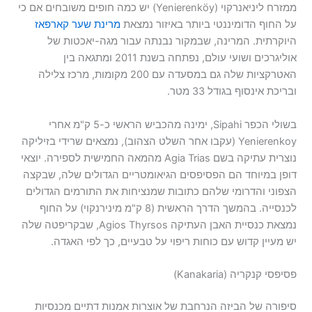
ממזרח ליניאנרקוי (Yenierenköy) יש כמה חופים משובחים אם כי
על החוף הדומיננטי ביותר באיזור נמצאת
מרינת שער קארפאז
היוקרתית. המרינה, שבמקור נבנתה עבור מגה-יאכטות של
אוליגרכים ושועי עולם, נפתחה בשנת 2011 ומתגאה בין
האטרקציות שלה גם במסעדה עם 200 מקומות, מרכז צלילה
ובריכת אינסוף בגודל 33 מטר.
בשולי הכפר Sipahi, ימינה מהכביש הראשי כ-5 ק"מ אחרי
Yenierenkoy (עקבו אחר השלט הצהוב), נמצאים שרידי בזיליקה
נוצרית עתיקה בשם Agia Trias מהמאה החמישית לספירה. יוצאי
דופן במיוחד הם הפסיפסים הגיאומטריים הגדולים שלה, שבקצה
הצפוני והדרומי שלהם כתובות שמנציחות את התורמים הגדולים
לכנסייה. בהמשך הדרך הראשית (8 ק"מ מינירנקוי) על החוף
נמצאת כנסיית האבן העתיקה Agios Thyrsos, שבקריפטה שלה
יש מעיין קדוש עם כוחות ריפוי על טבעיים, כך לפי האגדה.
פסיפסי קנקריה (Kanakaria)
סיפורה של הביזה הנרחבת של אוצרות אמנות דתיים מכנסיות