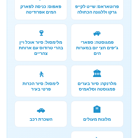
פרוטאראס: שייט לקייפ
פאפוס: כניסה לפארק
גרקו וללגונה הכחולה
המים אפרודיטה
🍷
🚙
פמגוסטה: ספארי
מלימסול: סיור אוכל ויין
ג'יפים חצי יום במערות
בהרי טרודוס עם ארוחת
הים
צהריים
🚶
🏛️
מלרנקה: סיור בערים
לימסול: סיור הכרות
פמגוסטה וסלאמיס
פרטי בעיר
🚗
🏨
מלונות מעולים
השכרת רכב