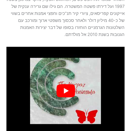
1997 ועל דירתו פשטה המשטרה. הם גילו שם גרירה ענקית של
אייקונים קפריסאים, ציורי קיר תנ"כים וחפצי אמנות אחרים בשווי
של כ-40 מיליון דולר ולאחר סכסוך משפטי ארוך ומורכב עם
השלטונות הגרמניים הוחזרו בסופו של דבר יצירות האמנות
הגנובות בשנת 2010 אל מולדתם.