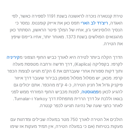
טירת קנטארה נזכרה לראשונה בשנת 1191 לספירה כאשר, לפי
האגדה,
ריצ'רד לב הארי
תפס כאן את אייזק קומננוס. נמסר כי
הנסיך הלוסיניאני ג'ון, אחיו של המלך פיטר הראשון, הסתתר כאן
מהגנואים הפולשים בשנת 1373. מאוחר יותר, אחיו ג'יימס שיפץ
את הטירה.
הדרך הקלה ביותר לטירה היא לאורך כביש החוף הצפוני מ
קיריניה
לקרפז. בקפליקה (Kaplica), דרך חדשה ורחבה מטפסת מעלה
ותוך דקות ספורות אחרי שעברתם את 6 הק"מ תגיעו לצומת הכפר
קרפז. מכאן, יש מסלול מסלול מסומן בבירור שעובר דרך איזור
פיקניק גדול אל חניון הטירה, כ-4 ק"מ מהכפר. אתם יכולים גם
להגיע לכאן מ
פמגוסטה
, לפנות מכביש החוף המזרחי ממש לפני
בוגאז וללכת על דרך הררית מתפתלת דרך Yarkoy ו-Turnalar.
לאחר כחצי שעה של נהיגה תגיעו לכפר קנטרה.
הולכים אל הטירה לאורך 750 מטר במעלה שבילים ומדרגות עם
מעקות בטיחות (אם כי במעלה הטירה, אין תמיד מעקות אז שימו