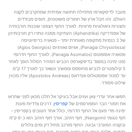
מעבר לדיפקארפז מתחילה תחושה אמיתית שמתקרבים לקצה
העולם. זהו חבל ארץ של חמורים משוטטים, חופים מבודדים
ותצורות גיאולוגיות פראיות. לאורך החוף הצפוני שוכנות חורבותיה
של אפנדריקה (Aphendrika) העתיקה ממנה נותרו רק חורבותיהן
של 3 כנסיות מתקופה מאוחרת יותר – פנאגיה כריסיוטיסה
(Panagia Chrysiotissa), אגיוס גאורגיוס (Agios Georgios)
ופנאגיה אסומטוס (Panagia Asomatos). לאורך החוף הדרומי
(פנו ימינה במסגד בדיפקארפז) הכביש המהיר הסלול הופך לאחר
5 קילומטרים לכביש מחוספס וממשיך ונשאר כך לאורך 17 ק"מ
עד למנזר אפוסטולוס אנדראס (Apostolos Andreas) אליו מכווין
שילוט מסודר.
חפשו אחר עדרי צאן ועזים אבל בעיקר אל תלכו מכאן לפני שתראו
את חמורי הבר המפורסמים של
קפריסין
. דרכים צדדיות פונות
ימינה מדי פעם אל החוף הדרומי, כולל אחד הטובים בקפריסין –
חוף ננגומי (Nangomi), חוף הזהב. אורך חוף הזהב הוא כ-6 ק"מ
ובקצהו המערבי גבעה. החוף מורכב מחול דק ומים צלולים