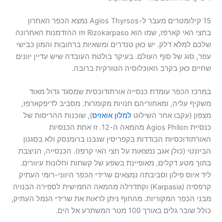
15 קילומטרים מעבר ל-Agios Thyrsos נמצא הכפר האחרון
בחצי האי קארפז, שמו הוא Rizokarpaso וזו ההזדמנות האחרונה
שלכם למלא דלק. יש כאן טנדרים ומשאיות ברחובות והמון כבישי
עפר, סוג של סוף העולם. בעיקר בולטת העובדה שיש עדיין יוונים
שחיים כאן בקרב האוכלוסיה הטורקית ברובה.
במרכז הכפר עומדת כנסייה אורתודוכסית שמסגד גדול מאוד
משקיף עליה, ומאחוריהם חנויות מקומרות. מסביב לדיפקארפז,
מצפון (עקבו אחר השילוט
למלון אואזיס
), שוכנות ההריסות של
כנסיית Agios Philon מהמאה ה-12. זו אחת הכנסיות
האורתודוכסיות הבודדות בקפריסין שנבנו ברומנסק ולא בסגנון
הביזנטי (כולן אגב נמצאות על חצי האי קרפז). הכנסייה, הניצבת
בתוך מטע דקלים, מאופיינת בשפע של קשתות וחלונות עיוורים.
ליד איוס פילון וסביבתה נמצאים שרידי הכפר היווני-רומי העתיק
קרפסיה (Karpasia) וקתדרלה מהמאה החמישית לספירה הבנויה
מבני הכפר המקוריות. מהחוף ניתן לראות את שרידי הנמל העתיק,
כולל שובר גלים באורך 100 מטר המשתרע אל הים.