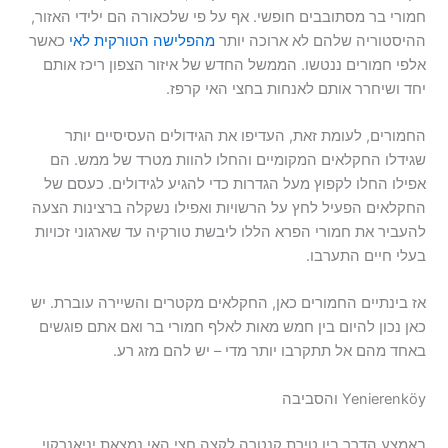
חמורי בר מסתובבים חופשי. אף על פי שלכאורה הם ילידי האזור,
ההיסטוריה שלהם לא ארוכה יותר
מהפלישה הטורקית לאי
כאשר
אלפי חמורים ננטשו. הממשל החדש של איזור הצפון ריכז אותם
יחד ושיחרר אותם לאנחות בחצי האי קרפז.
החמורים, לעומת זאת, העדיפו את הגידולים העסיסיים יותר
שגידלו החקלאים המקומיים והחלו להוות מטרד של ממש. הם
אפילו החלו לקפוץ מעל הגדרות כדי להגיע לגידולים. כעסם של
החקלאים הפעיל לחץ על הרשויות ואפילו נשקלה ברצינות הצעה
להעביר את חמורי הפרא הללו ליבשת טורקיה עד שארגוני זכויות
בעלי חיים התערבו.
אז בינתיים החמורים כאן, החקלאים מקטרים והשיירה עוברת. יש
כאן נכון להיום בין חמש מאות לאלף חמורי בר ואם אתם פוגשים
באחד מהם אל תתקרבו יותר מדי – יש להם מזג רע.
Yenierenköy והסביבה
באמצע הדרך בין טירת קנטרה לקצה חצי האי נמצאת יניאנרקוי,