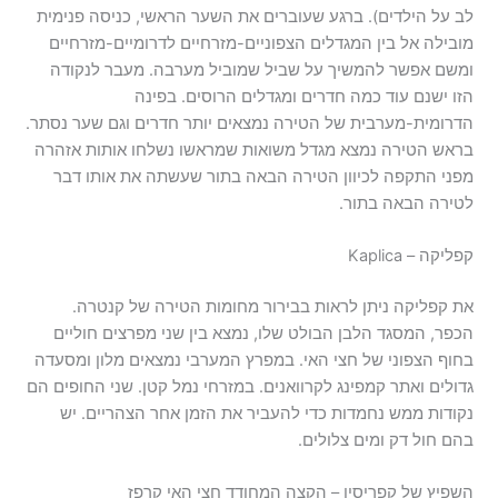
לב על הילדים). ברגע שעוברים את השער הראשי, כניסה פנימית
מובילה אל בין המגדלים הצפוניים-מזרחיים לדרומיים-מזרחיים
ומשם אפשר להמשיך על שביל שמוביל מערבה. מעבר לנקודה
הזו ישנם עוד כמה חדרים ומגדלים הרוסים. בפינה
הדרומית-מערבית של הטירה נמצאים יותר חדרים וגם שער נסתר.
בראש הטירה נמצא מגדל משואות שמראשו נשלחו אותות אזהרה
מפני התקפה לכיוון הטירה הבאה בתור שעשתה את אותו דבר
לטירה הבאה בתור.
קפליקה – Kaplica
את קפליקה ניתן לראות בבירור מחומות הטירה של קנטרה.
הכפר, המסגד הלבן הבולט שלו, נמצא בין שני מפרצים חוליים
בחוף הצפוני של חצי האי. במפרץ המערבי נמצאים מלון ומסעדה
גדולים ואתר קמפינג לקרוואנים. במזרחי נמל קטן. שני החופים הם
נקודות ממש נחמדות כדי להעביר את הזמן אחר הצהריים. יש
בהם חול דק ומים צלולים.
השפיץ של קפריסין – הקצה המחודד חצי האי קרפז