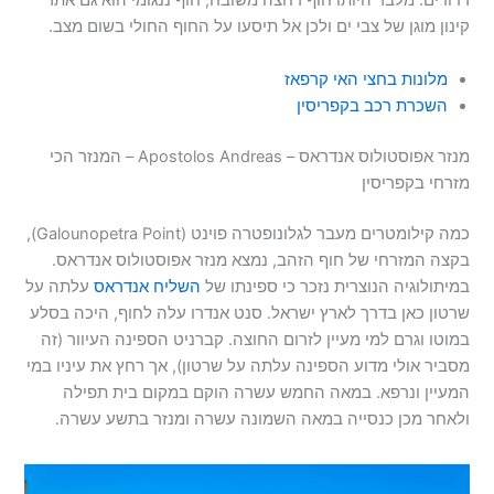
רדודים. מלבד היותו חוף רחצה משובח, חוף ננגומי הוא גם אתר
קינון מוגן של צבי ים ולכן אל תיסעו על החוף החולי בשום מצב.
מלונות בחצי האי קרפאז
השכרת רכב בקפריסין
מנזר אפוסטולוס אנדראס – Apostolos Andreas – המנזר הכי
מזרחי בקפריסין
כמה קילומטרים מעבר לגלונופטרה פוינט (Galounopetra Point),
בקצה המזרחי של חוף הזהב, נמצא מנזר אפוסטולוס אנדראס.
במיתולוגיה הנוצרית נזכר כי ספינתו של
השליח אנדראס
עלתה על
שרטון כאן בדרך לארץ ישראל. סנט אנדרו עלה לחוף, היכה בסלע
במוטו וגרם למי מעיין לזרום החוצה. קברניט הספינה העיוור (זה
מסביר אולי מדוע הספינה עלתה על שרטון), אך רחץ את עיניו במי
המעיין ונרפא. במאה החמש עשרה הוקם במקום בית תפילה
ולאחר מכן כנסייה במאה השמונה עשרה ומנזר בתשע עשרה.