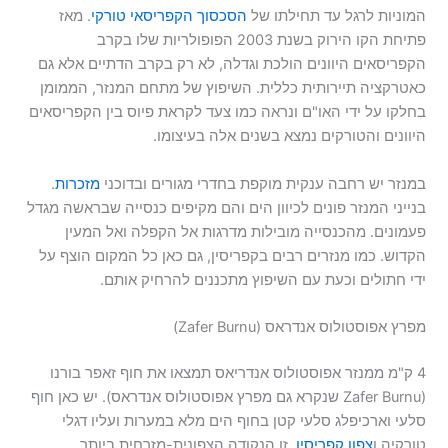
המוניות לרגל עד תחילתו של
הסכסוך הקפריסאי טורקי
. מאז
פתיחת הקו הירוק בשנת 2003 הפופולריות שלו בקרב
הקפריסאים היוונים הולכת וגדלה, לא רק בקרב הדתיים אלא גם
כאטרקציה תיירותית כללית. השיפוץ של מתחם המנזר, הממומן
בחלקו על ידי האו"ם ונראה כמו צעד לקראת פיוס בין הקפריסאים
היוונים והטורקים נמצא בשנים אלה בעיצומו.
במנזר יש רחבה ענקית מוקפת בחדרי מגורים ובדוכני
מזכרות
.
בנייני המנזר פונים לכיוון הים והם מקיפים כנסייה שבראשה מגדל
פעמונים. מהכנסייה מובילות מדרגות אל הקפלה ואל המעין
הקדוש. כמו מנזרים רבים בקפריסין, גם כאן כל המקום הוצף על
ידי חתולים וכעת עם השיפוץ מתכננים להרחיק אותם.
מפרץ אפוסטולוס אנדראס (Zafer Burnu)
4 ק"מ ממנזר אפוסטולוס אנדריאס תמצאו את חוף זאפר בורנו
(Zafer Burnu שנקרא גם מפרץ אפוסטולוס אנדראס). יש כאן חוף
סלעי וארכיפלג סלעי קטן בחוף הים מלא במערות ועליו דגלי
טורקיה ו
צפון קפריסין
. זו הנקודה הצפונית-מזרחית ביותר