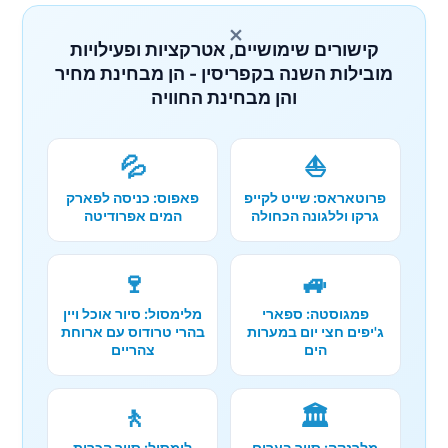
×
קישורים שימושיים, אטרקציות ופעילויות
מובילות השנה בקפריסין - הן מבחינת מחיר
והן מבחינת החוויה
💦
⛵
פרוטאראס: שייט לקייפ
פאפוס: כניסה לפארק
גרקו וללגונה הכחולה
המים אפרודיטה
🍷
🚙
פמגוסטה: ספארי
מלימסול: סיור אוכל ויין
ג'יפים חצי יום במערות
בהרי טרודוס עם ארוחת
הים
צהריים
🚶
🏛️
מלרנקה: סיור בערים
לימסול: סיור הכרות