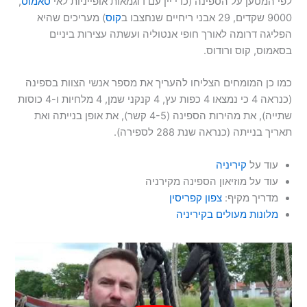
לפי המטען על הספינה (כדי יין עם דוגמאות אופייניות לאי
סאמוס
,
9000 שקדים, 29 אבני ריחיים שנחצבו ב
קוס
) מעריכים שהיא
הפליגה דרומה לאורך חופי אנטוליה ועשתה עצירות ביניים
בסאמוס, קוס ורודוס.
כמו כן המומחים הצליחו להעריך את מספר אנשי הצוות בספינה
(כנראה 4 כי נמצאו 4 כפות עץ, 4 קנקני שמן, 4 מלחיות ו-4 כוסות
שתייה), את מהירות הספינה (4-5 קשר), את אופן בנייתה ואת
תאריך בנייתה (כנראה שנת 288 לספירה).
עוד על
קיריניה
עוד על מוזיאון הספינה מקירניה
מדריך מקיף:
צפון קפריסין
מלונות מעולים בקיריניה