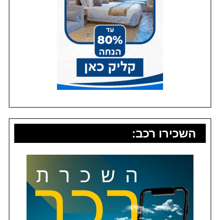
השכירו רכב: