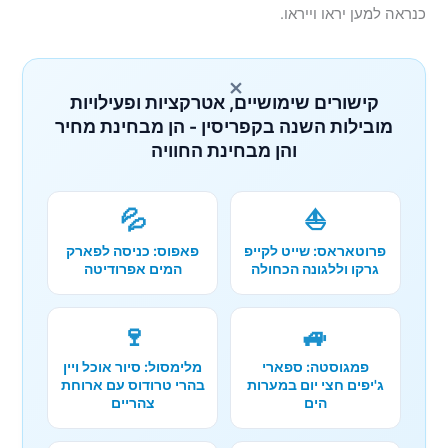
כנראה למען יראו וייראו.
×
קישורים שימושיים, אטרקציות ופעילויות
מובילות השנה בקפריסין - הן מבחינת מחיר
והן מבחינת החוויה
💦
⛵
פרוטאראס: שייט לקייפ
פאפוס: כניסה לפארק
גרקו וללגונה הכחולה
המים אפרודיטה
🍷
🚙
פמגוסטה: ספארי
מלימסול: סיור אוכל ויין
ג'יפים חצי יום במערות
בהרי טרודוס עם ארוחת
הים
צהריים