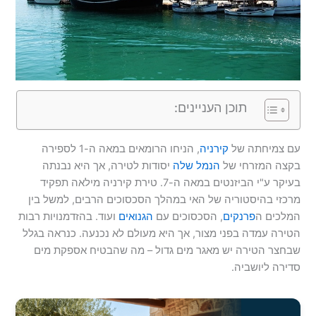
תוכן העניינים:
עם צמיחתה של
קירניה
, הניחו הרומאים במאה ה-1 לספירה
בקצה המזרחי של
הנמל שלה
יסודות לטירה, אך היא נבנתה
בעיקר ע"י הביזנטים במאה ה-7. טירת קירניה מילאה תפקיד
מרכזי בהיסטוריה של האי במהלך הסכסוכים הרבים, למשל בין
המלכים ה
פרנקים
, הסכסוכים עם
הגנואים
ועוד. בהזדמנויות רבות
הטירה עמדה בפני מצור, אך היא מעולם לא נכנעה. כנראה בגלל
שבחצר הטירה יש מאגר מים גדול – מה שהבטיח אספקת מים
סדירה ליושביה.