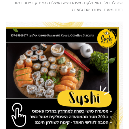
שהילד נולד הוא נלקח מאימו והיא הושלכה לצינוק. פיטר כמובן
רתח מזעם ושחרר את ג'ואנה.