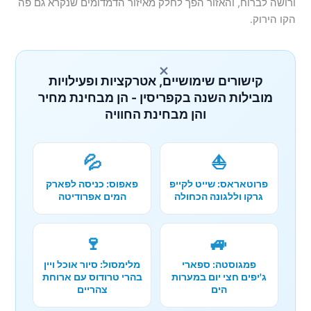
ורושה לברוח, והאזור הפך לחלק מאיזור הדמדומים שנקרא גם פה
הקו הירוק.
×
קישורים שימושיים, אטרקציות ופעילויות
מובילות השנה בקפריסין - הן מבחינת מחיר
והן מבחינת החוויה
💦
⛵
פרוטאראס: שייט לקייפ
פאפוס: כניסה לפארק
גרקו וללגונה הכחולה
המים אפרודיטה
🍷
🚙
פמגוסטה: ספארי
מלימסול: סיור אוכל ויין
ג'יפים חצי יום במערות
בהרי טרודוס עם ארוחת
הים
צהריים