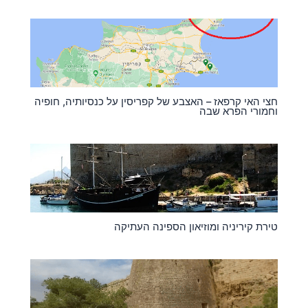
חצי האי קרפאז – האצבע של קפריסין על כנסיותיה, חופיה
וחמורי הפרא שבה
טירת קיריניה ומוזיאון הספינה העתיקה