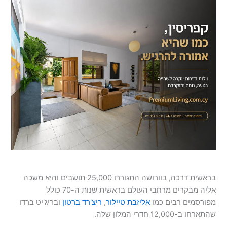
בראשית דרכה, בוורושה התגוררו 25,000 תושבים והיא משכה
אליה מבקרים מרחבי העולם בראשית שנות ה-70 כולל
מפורסמים רבים כמו
אליזבת טיילור
,
ריצ'רד ברטון
ובריג'יט ברדו
שהתארחו ב-12,000 חדרי המלון שלה.