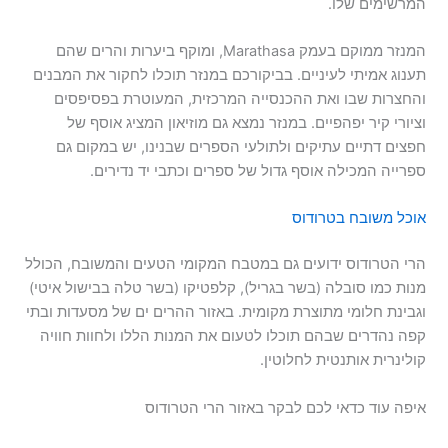
המרשימים שלו.
המנזר ממוקם בעמק Marathasa, ומוקף ביערות והרים שהם
תענוג אמיתי לעיניים. בביקורכם במנזר תוכלו לחקור את המבנים
והחצרות שבו ואת ההכנסייה המרכזית, המעוטרת בפסיפסים
וציורי קיר יפהפיים. במנזר נמצא גם מוזיאון המציג אוסף של
חפצים דתיים עתיקים ולתולעי הספרים שבנינו, יש במקום גם
ספרייה המכילה אוסף גדול של ספרים וכתבי יד נדירים.
אוכל משובח בטרודוס
הרי הטרודוס ידועים גם במטבח המקומי הטעים והמשובח, הכולל
מנות כמו סובלה (בשר בגריל), קלפטיקו (בשר טלה בבישול איטי)
וגבינת חלומי מתוצרת מקומית. באזור ההרים ים של מסעדות ובתי
קפה נהדרים שבהם תוכלו לטעום את המנות הללו ולחוות חוויה
קולינרית אותנטית לחלוטין.
איפה עוד כדאי לכם לבקר באזור הרי הטרודוס