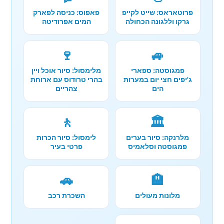
פרוטאראס: שייט לקייפ
פאפוס: כניסה לפארק
גרקו וללגונה הכחולה
המים אפרודיטה
🍷
🚙
פמגוסטה: ספארי
מלימסול: סיור אוכל ויין
ג'יפים חצי יום במערות
בהרי טרודוס עם ארוחת
הים
צהריים
🚶
🏛️
מלרנקה: סיור בערים
לימסול: סיור הכרות
פמגוסטה וסלאמיס
פרטי בעיר
🚗
🏨
מלונות מעולים
השכרת רכב