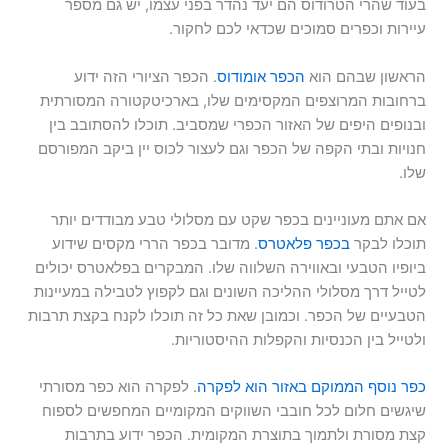
בעוד שהרי הטרודוס הם יעד נהדר בפני עצמו, יש גם מספר
עיירות וכפרים סמוכים שכדאי לכם לחקור.
הראשון שבהם הוא
הכפר אומודוס
. הכפר הציורי הזה ידוע
ברחובות המרוצפים המקסימים שלו, בארכיטקטורה המסורתית
ובנופים היפים של האזור הכפרי שמסביב. תוכלו להסתובב בין
חנויות ובתי הקפה של הכפר וגם לעצור לכוס יין ביקב המפורסם
שלו.
אם אתם מעוניינים בכפר שקט עם מסלולי טבע מבודדים יותר
תוכלו לבקר
בכפר פלאטרס
. מדובר בכפר הררי מקסים שידוע
ביופיו הטבעי ובאווירה השלווה שלו. המבקרים בפלאטרס יכולים
לטייל דרך מסלולי ההליכה השונים וגם לקפוץ לטבילה במעיינות
הטבעיים של הכפר. וכמובן שאת כל זה תוכלו לקנח בקצת תרבות
ולטייל בין הכנסיות והקפלות ההיסטוריות.
כפר נוסף הממוקם באזור הוא לפקרה
. לפקרה הוא כפר מסורתי
שיגשים חלום לכל חובבי השווקים המקומיים המחפשים לספוח
קצת מסורת ולתמוך בתוצרת המקומית. הכפר ידוע בתרבות