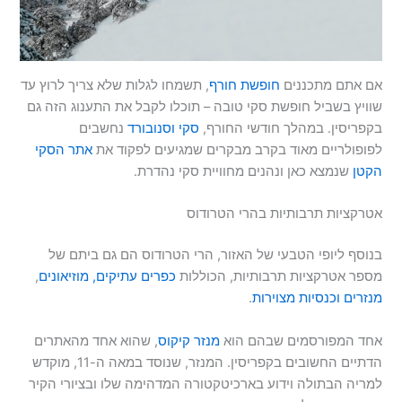
אם אתם מתכננים
חופשת חורף
, תשמחו לגלות שלא צריך לרוץ עד
שוויץ בשביל חופשת סקי טובה – תוכלו לקבל את התענוג הזה גם
בקפריסין. במהלך חודשי החורף,
סקי וסנובורד
נחשבים
לפופולריים מאוד בקרב מבקרים שמגיעים לפקוד את
אתר הסקי
הקטן
שנמצא כאן ונהנים מחוויית סקי נהדרת.
אטרקציות תרבותיות בהרי הטרודוס
בנוסף ליופי הטבעי של האזור, הרי הטרודוס הם גם ביתם של
מספר אטרקציות תרבותיות, הכוללות
כפרים עתיקים,
מוזיאונים
,
מנזרים וכנסיות מצוירות
.
אחד המפורסמים שבהם הוא
מנזר קיקוס
, שהוא אחד מהאתרים
הדתיים החשובים בקפריסין. המנזר, שנוסד במאה ה-11, מוקדש
למריה הבתולה וידוע בארכיטקטורה המדהימה שלו ובציורי הקיר