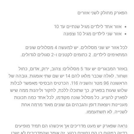
הפארק מחולק לשני אזורים
אזור אחד לילדים מגיל שנתיים עד 10
אזור שני לילדים מגיל 10 וצפונה
לכל אזור יש שני מסלולים. יש למעשה 4 מסלולים שונים
המתאימים לילדים. 2 כתומים לקטנים ו-2 סגולים לגדולים.
באזור המבוגרים יש עוד 5 מסלולים: צהוב, ירוק, אדום, כחול
ושחור. לאלה שכבר מלאו להם 14 יש שם שתי אומגות. גובהה של
הראשונה 96 מטר והשניה 116. הכרטיס הבסיסי מאפשר לבלות
שלוש שעות בפארק. כך שתוכלו ללכת, לחקור וליהנות ממה שיש
לפארק להציע. כל מסלול שונה מקודמו, לכל אחד כמה תכונות
מעניינות ויוצאות דופן והגבהים גם שונים מאוד מרמה אחת
לשנייה. לא תשתעממו.
נראה שפארק יש מעט מדריכים אך איכשהו הם תמיד מופיעים
בדיוק במקום בו הם נחוצים כרגע. זה אומר שהמדריכים לא ישבו