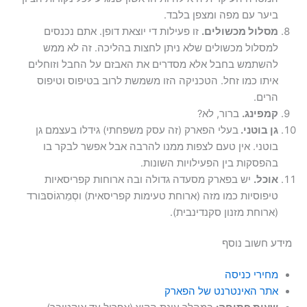
ביער עם מפה ומצפן בלבד.
מסלול מכשולים.
זו פעילות די יוצאת דופן. אתם נכנסים
למסלול מכשולים שלא ניתן לחצות בהליכה. זה לא ממש
להשתמש בחבל אלא מסדרים את האבזם על החבל וזוחלים
איתו כמו זחל. הטכניקה הזו משמשת לרוב בטיפוס וטיפוס
הרים.
קמפינג.
ברור, לא?
גן בוטני.
בעלי הפארק (זה עסק משפחתי) גידלו בעצמם גן
בוטני. אין טעם לצפות ממנו להרבה אבל אפשר לבקר בו
בהפסקות בין הפעילויות השונות.
אוכל.
יש בפארק מסעדה גדולה ובה ארוחות קפריסאיות
טיפוסיות כמו מזה (ארוחת טעימות קפריסאית) וסְמֵרגוֹסבּורד
(ארוחת מזנון סקנדינבית).
מידע חשוב נוסף
מחירי כניסה
אתר האינטרנט של הפארק