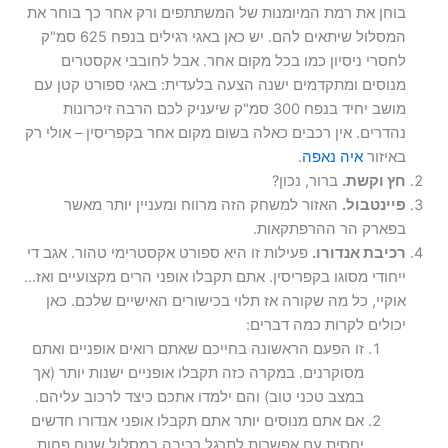
בוחן את רמת המיומנות של המשתתפים ורק אחר כך בוחר את
המסלול שיתאים להם. יש כאן באגי רגילים בנפח 625 סמ"ק
לחסרי ניסיון כמו בכל מקום אחר. אבל לחובבי אקסטרים
מנוסים ומתקדמים ישנה הצעה בלעדית: באגי ספורט קטן עם
מושב יחיד בנפח 300 סמ"ק שיעניק לכם הרבה זיכרונות
נהדרים. אין רכבים כאלה בשום מקום אחר בקפריסין – אולי רק
באיזור
איה נאפה
.
חץ וקשת.
ברור, נכון?
פיינטבול.
האזור למשחק הזה מרווח ומעניין יותר מאשר
בפארק הר ההרפתקאות.
רכיבת אנדורו.
פעילות זו היא ספורט אקסטרימי טהור. אגב די
ייחודי מסוגו בקפריסין. אתם תקבלו אופני הרים מקצועיים ואז…
אוקיי, כל מה שקורה אז תלוי בכישורים האישיים שלכם. כאן
יכולים לקרות כמה דברים:
זו הפעם הראשונה בחייכם שאתם רואים אופניים ואתם
מסוקרנים. במקרה כזה תקבלו אופניים ישנות יותר (אך
במצב טכני טוב) והם ילמדו אתכם כיצד לרכוב עליהם.
אם אתם מנוסים יותר אתם תקבלו אופני אנדורו חדשים
יחסית עם אפשרות לתרגל רכיבה במסלול שטח פחות