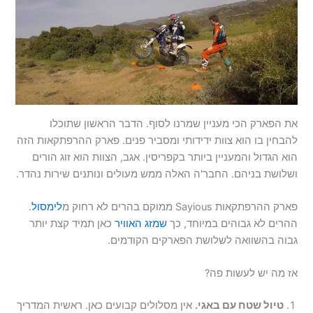
את הפארק הכי מעניין שמרנו לסוף. הדבר הראשון שתוכלו
להבחין בו הוא צוות ידידותי ומסביר פנים. פארק ההרפתקאות הזה
הוא הגדול והמעניין ביותר בקפריסין. אגב, הצוות הוא זוג הורים
ושלושת בניהם. החבר'ה האלה ממש מעולים ונותנים שירות נהדר.
פארק ההרפתקאות Sayious ממוקם בהרים לא רחוק מ
לימסול
.
ההרים לא גבוהים במיוחד, כך
שמזג האוויר
כאן תמיד קצת יותר
גבוה בהשוואה לשלושת הפארקים הקודמים.
אז מה יש לעשות פה?
טיול שטח עם באגי.
אין מסלולים קבועים כאן. ראשית המדריך