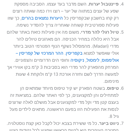
פיינטבול יערות.
השם מדבר בעד עצמו. הסביבה מספקת
שפע של עצים במתווה של יער – רוצו וירו כמה שאתה רוצים
רק קחו בחשבון שבקפריסין כל
היערות נמצאים בהרים
, כך שזו
פעילות ספורטיבית קשוחה שאחריה צריך להסדיר נשימה.
טיול רגלי להר מדרי.
משום מה אין פעילות כזאת באתר שלהם
אבל היא כלולה במחיר הכניסה. הם מארגנים טיולים להר
מדרי (Madari). מהמסלול נשקף הנוף הפנורמי הטוב ביותר
אולי שאפשר למצוא
בקפריסין
.
ההר המרכזי של קפריסין –
אולימפוס
,
לימסול
,
ניקוסיה
וחופי הים הדרומיים והצפוניים.
המרחק מהפארק להר מדרי הוא בסביבות 3 ק"מ בקו אווירי אך
למעשה הדרך לשם וחזרה אורכת 13 ק"מ ולוקחת 4 שעות
מינימום.
טיפוס.
בשטח הפארק יש קיר טיפוס מיוחד שמתאים הן
למתחילים והן למקצוענים, כך לפי האתר שלהם. במציאות זה
בעצם קטן מדי וקל מדי למקצוענים אבל מושלם לאלה שרוצים
לנסות את הפעילות הזו בפעם הראשונה. מתאים לילדים מעל
גיל 8.
ניווט ביער.
כל מי ששירת בצבא יכול לקבל כאן קצת נוסטלגיה.
המטרה העיקרית היא להיות הראשון שמגיע לכל נקודות הציון