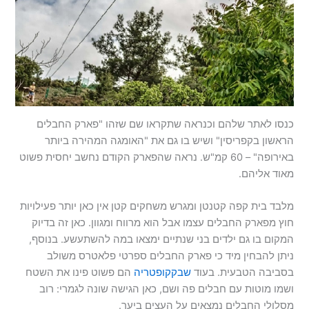
כנסו לאתר שלהם וכנראה שתקראו שם שזהו "פארק החבלים
הראשון בקפריסין" ושיש בו גם את "האומגה המהירה ביותר
באירופה" – 60 קמ"ש. נראה שהפארק הקודם נחשב יחסית פשוט
מאוד אליהם.
מלבד בית קפה קטנטן ומגרש משחקים קטן אין כאן יותר פעילויות
חוץ מפארק החבלים עצמו אבל הוא מרווח ומגוון. כאן זה בדיוק
המקום בו גם ילדים בני שנתיים ימצאו במה להשתעשע. בנוסף,
ניתן להבחין מיד כי פארק החבלים ספרטי פלאטרס משולב
בסביבה הטבעית. בעוד
שבקקופטריה
הם פשוט פינו את השטח
ושמו מוטות עם חבלים פה ושם, כאן הגישה שונה לגמרי: רוב
מסלולי החבלים נמצאים על העצים ביער.