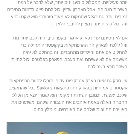
יותר פעילויות, המסלולים מעניינים יותר, שלא לדבר על רמת
השירות הגבוהה. אבל האחרון עדיין יכול לתת פייט בדמות מחירים
נמוכים יותר. גם בגלל שהמקום לא מאוד פופולרי הוא שקט ורגוע
וזה יכול להיות יתרון מצוין לחובבי הז'אנר.
אם לא ניסיתם עדיין פארק אתגרי בקפריסין, יהיה לכם יותר נוח
וזול ללכת לפארק הר ההרפתקאות בקקופטריה תחילה כדי
להחליט אם אתם והילדים מתחברים. זה בהחלט לא יהיה
משעמם אם לא עשיתם זאת בעבר. הפארק בפלטרס יכול להיות
השלב הבא בשבילכם.
אין ספק גם איזה פארק אטרקציות עדיף. תוכלו לחוות הרפתקאות
אקסטרים אמיתיות בפארק ההרפתקאות Sayious ככל שהתקציב
שלכם יאפשר. וכמובן השירות המקומי הוא לגמרי יוצא מן הכלל:
החבר'ה האלה באמת אוהבים את העבודה שלהם ומשתפים את
האווירה החיובית שלהם עם האורחים. מומלץ בחום.