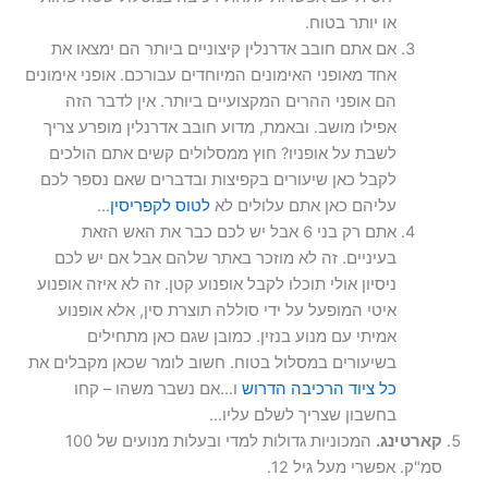
או יותר בטוח.
אם אתם חובב אדרנלין קיצוניים ביותר הם ימצאו את
אחד מאופני האימונים המיוחדים עבורכם. אופני אימונים
הם אופני ההרים המקצועיים ביותר. אין לדבר הזה
אפילו מושב. ובאמת, מדוע חובב אדרנלין מופרע צריך
לשבת על אופניו? חוץ ממסלולים קשים אתם הולכים
לקבל כאן שיעורים בקפיצות ובדברים שאם נספר לכם
עליהם כאן אתם עלולים לא
לטוס לקפריסין
…
אתם רק בני 6 אבל יש לכם כבר את האש הזאת
בעיניים. זה לא מוזכר באתר שלהם אבל אם יש לכם
ניסיון אולי תוכלו לקבל אופנוע קטן. זה לא איזה אופנוע
איטי המופעל על ידי סוללה תוצרת סין, אלא אופנוע
אמיתי עם מנוע בנזין. כמובן שגם כאן מתחילים
בשיעורים במסלול בטוח. חשוב לומר שכאן מקבלים את
כל ציוד הרכיבה הדרוש
ו…אם נשבר משהו – קחו
בחשבון שצריך לשלם עליו…
קארטינג.
המכוניות גדולות למדי ובעלות מנועים של 100
סמ"ק. אפשרי מעל גיל 12.