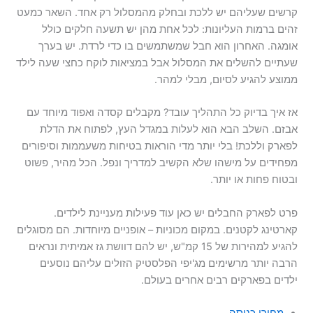
קרשים שעליהם יש ללכת ובחלק מהמסלול רק אחד. השאר כמעט
זהים ברמות העליונות: לכל אחת מהן יש תשעה חלקים כולל
אומגה. האחרון הוא חבל שמשתמשים בו כדי לרדת. יש בערך
שעתיים להשלים את המסלול אבל במציאות לוקח כחצי שעה לילד
ממוצע להגיע לסיום, מבלי למהר.
אז איך בדיוק כל התהליך עובד? מקבלים קסדה ואפוד מיוחד עם
אבזם. השלב הבא הוא לעלות במגדל העץ, לפתוח את הדלת
לפארק וללכת! בלי יותר מדי הוראות בטיחות משעממות וסיפורים
מפחידים על מישהו שלא הקשיב למדריך ונפל. הכל מהיר, פשוט
ובטוח פחות או יותר.
פרט לפארק החבלים יש כאן עוד פעילות מעניינת לילדים.
קארטינג לקטנים. במקום מכוניות – אופניים מיוחדות. הם מסוגלים
להגיע למהירות של 15 קמ"ש, יש להם דוושת גז אמיתית ונראים
הרבה יותר מרשימים מג'יפי הפלסטיק הזולים עליהם נוסעים
ילדים בפארקים רבים אחרים בעולם.