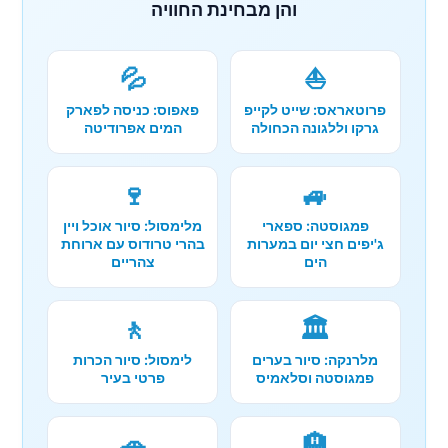
והן מבחינת החוויה
💦
⛵
פרוטאראס: שייט לקייפ
פאפוס: כניסה לפארק
גרקו וללגונה הכחולה
המים אפרודיטה
🍷
🚙
פמגוסטה: ספארי
מלימסול: סיור אוכל ויין
ג'יפים חצי יום במערות
בהרי טרודוס עם ארוחת
הים
צהריים
🚶
🏛️
מלרנקה: סיור בערים
לימסול: סיור הכרות
פמגוסטה וסלאמיס
פרטי בעיר
🚗
🏨