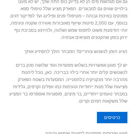
גם אם מגלשות מים הן לא בדיוק כוס התה שלך, יש לא מעט
בילויים שווים גם למבוגרים. הפארק מציע שלל טיפולי ספא
מפנקים באיכות גבוהה – מטיפולי פנים ופילינג ועד לפדיקור דגים.
בנוסף, עם 2,000 מיטות שיזוף מאובזרות ואווירה שקטה ונעימה,
זוהי הזדמנות פשוט לתפוס שמש ושלווה, ולהירגע בסביבת נוף
ירוק בזמן שהקטנים מוציאים אנרגיה.
הגיע הזמן לנשנוש צוהריים? המבחר הולך להפתיע אותך
יש לך מגוון אפשרויות בשלוש מסעדות ועוד שלושה סנק ברים
לנשנושים קלים יותר אחרי בילוי בבריכה. כאן, נוכל ליהנות
מהרבה יותר מנקניקיה בלחמנייה. המסעדות בשטח הפארק
מציעות שלל מנות ייחודיות וטעימות כמו וופלים וקרפים, גלידות
במבחר טעמים ייחודיים, בר מיצים, סופגניות ואספרסו בר המציע
שלל משקאות חמים וקרים.
כרטיסים
מגוון שירותים ומתקנים לחוויית שימוש גבוהה