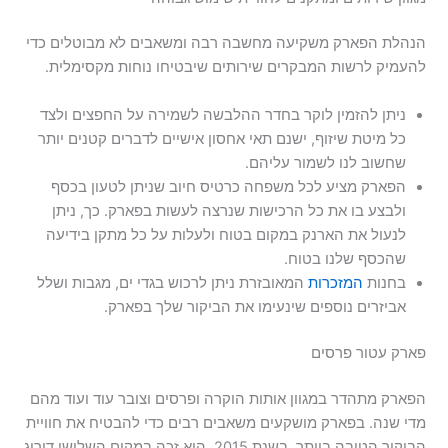
הנהלת הפארק משקיעה מחשבה רבה ומשאבים לא מבוטלים כדי
להעמיק לרשות המבקרים שירותים שיבטיחו נוחות מקסימלית.
ניתן להזמין לוקר בחדר ההלבשה לשמירה על החפצים ולצד
כל מיטת שיזוף, ישנם תאי אחסון אישיים לדברים קטנים יותר
שחשוב לנו לשמור עליהם.
הפארק מציע לכל משפחה כרטיס חיוב שניתן לטעון בכסף
ולבצע בו את כל הרכישות שנרצה לעשות בפארק. כך, ניתן
לנעול את הארנק במקום בטוח ולעלות על כל מתקן בידיעה
שהכסף שלנו בטוח.
בחנות
המזכרות
המאובזרת ניתן לרכוש בגדי ים, מגבות ושלל
אביזרים נוספים שינעימו את הביקור שלך בפארק.
פארק עטור פרסים
הפארק מתהדר במגוון אותות הוקרה ופרסים וצובר עוד ועוד מהם
מדי שנה. בפארק מושקעים משאבים רבים כדי להבטיח את חוויית
הביקור הטובה ביותר. בשנת 2015, הוא זכה במקום השלישי דירוג