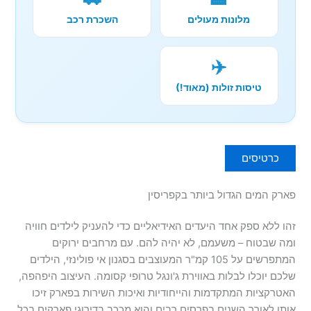
מלונות מעולים
השכרת רכב
✈️
טיסות זולות (מאוד!)
כרטיסים
פארק המים הגדול ביותר בקפריסין
זהו ללא ספק אחד היעדים האידיאליים כדי להעניק לילדים חוויה
ומה שבטוח – משעמם, לא יהיה להם. עם מרחבים ירוקים
המתפרשים על 105 קמ"ר המעוצבים בסגנון אי פולינזי, הילדים
שלכם יוכלו לבלות באווירת ג'ונגל טרופי קסומה. העיצוב היפהפה,
האטרקציות המתקדמות והייחודיות ואיכות השירות בפארק זיכו
אותו לאורך השנים בפרסים רבים והוא מככב בדירוגי פארקים בכל