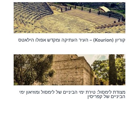
קוריון (Kourion) – העיר העתיקה ומקדש אפולו הילאטס
מצודת לימסול: טירת ימי הביניים של לימסול ומוזיאון ימי
הביניים של קפריסין