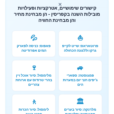
×
קישורים שימושיים, אטרקציות ופעילויות
מובילות השנה בקפריסין - הן מבחינת מחיר
והן מבחינת החוויה
💦
⛵
פרוטאראס: שייט לקייפ
פאפוס: כניסה לפארק
גרקו וללגונה הכחולה
המים אפרודיטה
🍷
🚙
פמגוסטה: ספארי
מלימסול: סיור אוכל ויין
ג'יפים חצי יום במערות
בהרי טרודוס עם ארוחת
הים
צהריים
🚶
🏛️
מלרנקה: סיור בערים
לימסול: סיור הכרות