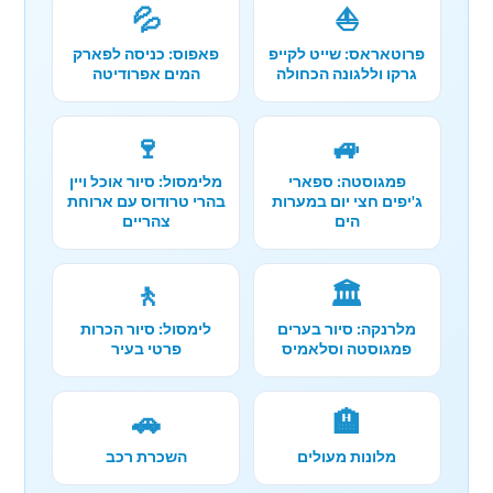
💦
⛵
פרוטאראס: שייט לקייפ
פאפוס: כניסה לפארק
גרקו וללגונה הכחולה
המים אפרודיטה
🍷
🚙
פמגוסטה: ספארי
מלימסול: סיור אוכל ויין
ג'יפים חצי יום במערות
בהרי טרודוס עם ארוחת
הים
צהריים
🚶
🏛️
מלרנקה: סיור בערים
לימסול: סיור הכרות
פמגוסטה וסלאמיס
פרטי בעיר
🚗
🏨
מלונות מעולים
השכרת רכב