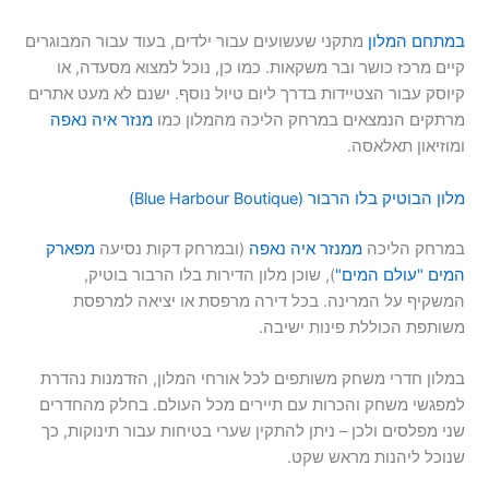
במתחם המלון
מתקני שעשועים עבור ילדים, בעוד עבור המבוגרים
קיים מרכז כושר ובר משקאות. כמו כן, נוכל למצוא מסעדה, או
קיוסק עבור הצטיידות בדרך ליום טיול נוסף. ישנם לא מעט אתרים
מרתקים הנמצאים במרחק הליכה מהמלון כמו
מנזר איה נאפה
ומוזיאון תאלאסה.
מלון הבוטיק בלו הרבור (Blue Harbour Boutique)
במרחק הליכה
ממנזר איה נאפה
(ובמרחק דקות נסיעה
מפארק
המים "עולם המים"
), שוכן מלון הדירות בלו הרבור בוטיק,
המשקיף על המרינה. בכל דירה מרפסת או יציאה למרפסת
משותפת הכוללת פינות ישיבה.
במלון חדרי משחק משותפים לכל אורחי המלון, הזדמנות נהדרת
למפגשי משחק והכרות עם תיירים מכל העולם. בחלק מהחדרים
שני מפלסים ולכן – ניתן להתקין שערי בטיחות עבור תינוקות, כך
שנוכל ליהנות מראש שקט.