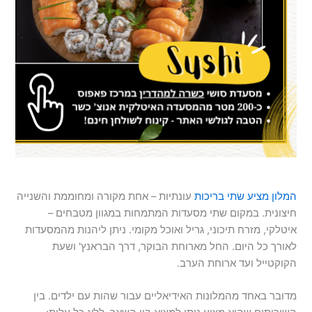
המלון מציע שתי בריכות
עונתיות – אחת מקורה ומחוממת והשנייה
חיצונית. במקום שתי מסעדות המתמחות במגוון מטבחים –
איטלקי, מזרח תיכוני, גריל ואוכל מקומי. ניתן ליהנות מהמסעדות
לאורך כל היום. החל מארוחת הבוקר, דרך הבראנץ' ושעת
הקוקטייל ועד ארוחת הערב.
מדובר באחד מהמלונות האידיאליים עבור שהות עם ילדים. בין