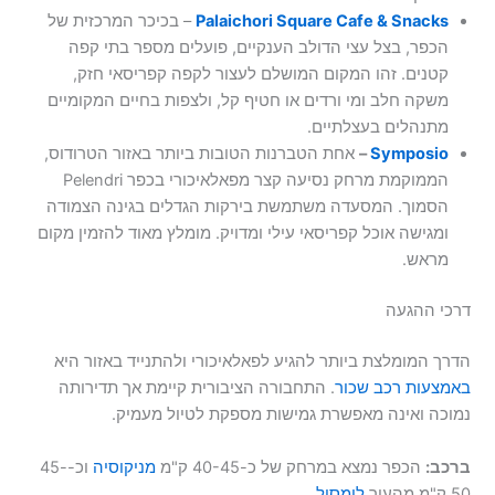
Palaichori Square Cafe & Snacks
– בכיכר המרכזית של
הכפר, בצל עצי הדולב הענקיים, פועלים מספר בתי קפה
קטנים. זהו המקום המושלם לעצור לקפה קפריסאי חזק,
משקה חלב ומי ורדים או חטיף קל, ולצפות בחיים המקומיים
מתנהלים בעצלתיים.
Symposio
–
אחת הטברנות הטובות ביותר באזור הטרודוס,
הממוקמת מרחק נסיעה קצר מפאלאיכורי בכפר Pelendri
הסמוך. המסעדה משתמשת בירקות הגדלים בגינה הצמודה
ומגישה אוכל קפריסאי עילי ומדויק. מומלץ מאוד להזמין מקום
מראש.
דרכי ההגעה
הדרך המומלצת ביותר להגיע לפאלאיכורי ולהתנייד באזור היא
באמצעות רכב שכור
. התחבורה הציבורית קיימת אך תדירותה
נמוכה ואינה מאפשרת גמישות מספקת לטיול מעמיק.
ברכב:
הכפר נמצא במרחק של כ-40-45 ק"מ
מניקוסיה
וכ-45-
50 ק"מ מהעיר
לימסול
.