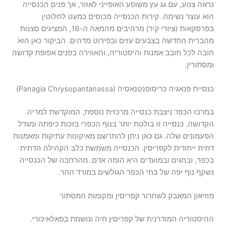
נראה צנוע, עם גג עץ משופע האופייני לאזור, אך פנים הכנסייה
הוא עוצר נשימה. קירות הכנסייה מכוסים כמעט לחלוטין
בפרסקאות (ציורי קיר) מרהיבים מהמאה ה-16, המציגים סצנות
מהברית החדשה בצבעים עזים ובפירוט מדהים. הביקור כאן הוא
חובה לכל חובב אמנות והיסטוריה, והאווירה בפנים אפופת קדושה
ומסתורין.
כנסיית פנאגיה כריסופנטנאסיה (Panagia Chrysopantanassa)
במרכז הכפר ניצבת כנסייה מרכזית נוספת, המוקדשת למריה
הקדושה. כנסייה זו בולטת יותר בנוף הכפרי בזכות כיפתה ומגדל
הפעמונים שלה. גם כאן ניתן להתרשם מאיקונות עתיקות ומאמנות
דתית ייחודית לקפריסין. הכנסייה משמשת כלב הקהילה הדתית
בכפר, ובחגים ובמועדים היא הומה אדם. מהרחבה של הכנסייה
נשקף נוף יפה של בתי הכפר הגולשים במורד ההר.
מוזיאון המאבק לשחרור קפריסין ומקומות המסתור
ההיסטוריה המודרנית של קפריסין חיה ונושמת בפאלאיכורי.