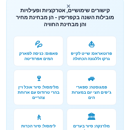
×
קישורים שימושיים, אטרקציות ופעילויות
מובילות השנה בקפריסין - הן מבחינת מחיר
והן מבחינת החוויה
💦
⛵
פרוטאראס: שייט לקייפ
פאפוס: כניסה לפארק
גרקו וללגונה הכחולה
המים אפרודיטה
🍷
🚙
פמגוסטה: ספארי
מלימסול: סיור אוכל ויין
ג'יפים חצי יום במערות
בהרי טרודוס עם ארוחת
הים
צהריים
🚶
🏛️
מלרנקה: סיור בערים
לימסול: סיור הכרות