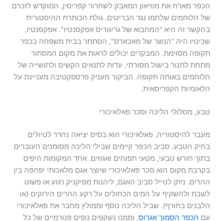
הכפר מארח את מוזיאון המאבק לשחרור קפריסין, המוקדש לזכרם
של הלוחמים שלחמו נגד הבריטים. גולת הכותרת ההיסטורית
בהקשר זה היא "המחבוא של גריגוריס אפקסנטיו". אפקסנטיו,
שכינויו היה "הנשר של מאכארס", הסתתר בבית משפחה בכפר
תקופה מסוימת. המבקרים יכולים לראות את מקום המסתור
מתחת לתנור בישול מסורתי, עדות לתנאים הקשים ולתושייה של
הלוחמים באותה תקופה. הביקור מעניק פרספקטיבה מעניינת על
הלאומיות הקפריסאית.
טבע, מסלולי הליכה וסכר פאלאיכורי
מעבר להיסטוריה, פאלאיכורי הוא בסיס יציאה נהדר לטיולים
בחיק הטבע. סביב הכפר קיימים שבילי הליכה מסומנים העוברים
בתוך חורש טבעי, מטעי תפוחים ואגוזים. אחד המקומות היפים
בקרבת מקום הוא סכר פאלאיכורי שיוצר אגם מלאכותי יפהפה בין
ההרים. ניתן לטייל סביב האגם, ליהנות מפיקניק רגוע או פשוט
לשבת ולהשקיף על המים הכחולים על רקע ההרים הירוקים (או
הלבנים בחורף). שביל הליכה נוסף וממולץ מחבר את פאלאיכורי
עם
הכפר הסמוך אגרוס
, וממנו נשקפים נופים פנורמיים של כל