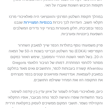
תקופות הכיבוש השונות שעברו על האי.
במהלך תקופת השלטון הפרנקי והווונציאני היה פאלאיכורי מרכז
חקלאי חשוב. העדויות לכך ניכרות
בכנסיות המצויירות
שנבנו
בכפר ובסביבתו, חלקן מעוטרות בציורי קיר נדירים המשלבים
השפעות ביזנטיות ומערביות.
פרק משמעותי נוסף בתולדות הכפר שייך למאבק השחרור
הקפריסאי (EOKA) נגד השלטון הבריטי בשנות ה-50 של המאה
ה-20. בשל תוואי השטח ההררי והמסובך, שימש האזור כמקום
מסתור ללוחמי המחתרת. דמותו של הגיבור הלאומי Gregoris
Afxentiou קשורה בעבותות לכפר, והתושבים גאים מאוד בחלקם
במאבק לעצמאות. אנדרטאות ומוזיאונים קטנים בכפר מנציחים
את התקופה הזו ואת המחיר ששילמו התושבים.
כיום, פאלאיכורי מצליח לשמור על איזון עדין בין קידמה לשימור.
בעוד התשתיות שופרו והגישה לכפר נוחה מבעבר, אופיו החקלאי
והקהילתי נשמר. תושבי המקום ממשיכים לעסוק בחקלאות הררית