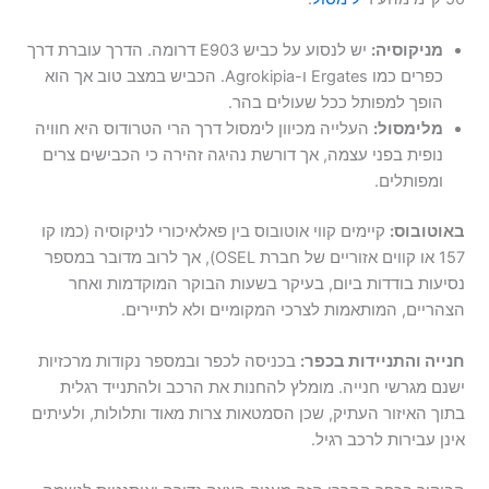
מניקוסיה:
יש לנסוע על כביש E903 דרומה. הדרך עוברת דרך
כפרים כמו Ergates ו-Agrokipia. הכביש במצב טוב אך הוא
הופך למפותל ככל שעולים בהר.
מלימסול:
העלייה מכיוון לימסול דרך הרי הטרודוס היא חוויה
נופית בפני עצמה, אך דורשת נהיגה זהירה כי הכבישים צרים
ומפותלים.
באוטובוס:
קיימים קווי אוטובוס בין פאלאיכורי לניקוסיה (כמו קו
157 או קווים אזוריים של חברת OSEL), אך לרוב מדובר במספר
נסיעות בודדות ביום, בעיקר בשעות הבוקר המוקדמות ואחר
הצהריים, המותאמות לצרכי המקומיים ולא לתיירים.
חנייה והתניידות בכפר:
בכניסה לכפר ובמספר נקודות מרכזיות
ישנם מגרשי חנייה. מומלץ להחנות את הרכב ולהתנייד רגלית
בתוך האיזור העתיק, שכן הסמטאות צרות מאוד ותלולות, ולעיתים
אינן עבירות לרכב רגיל.