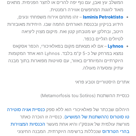
המשלב עץ ואבן, עם נוף יפה להרים או לחצר הפנימית. מתאים
מאוד לזוגות המחפשים אווירה רומנטית.
Isminis Petroktisto
– זהו מתחם אירוח משפחתי ונעים,
הידוע בניקיון ובכנסת האורחים החמה שבו. היחידות מאובזרות
היטב, ובחלקן יש מטבחון קטן ואח. מיקום מצוין ליציאה
לטיולים רגליים בכפר.
Lyhnos
– אם לא מצאתם מקום בפאלאיכורי, הכפר אסקאס
נמצא במרחק של כ-5 ק"מ בלבד. Lyhnos הוא אחד המקומות
היוקרתיים והמיוחדים באזור, עם סוויטות מפוארות בתוך מבנה
עתיק ומסעדה מעולה.
אתרים היסטוריים וטבע פראי
כנסיית ההשתנות (Metamorfosis tou Sotiros)
היהלום שבכתר של פאלאיכורי הוא ללא ספק
כנסיית אגיה סוטירה
טו סוטרוס (ההשתנות של המושיע)
. כנסייה זו הוכרה כאתר
מורשת עולמית של אונסק"ו והיא אחת מעשר
הכנסיות המצוירות
בהרי הטרודוס
שנכללות ברשימה היוקרתית. המבנה החיצוני