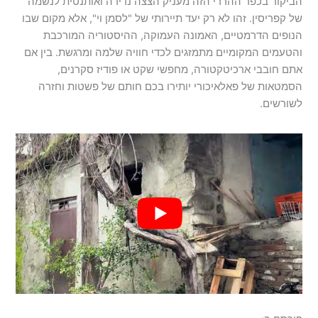
הביקור בכפר ההררי הזה מעניק הצצה נדירה ואותנטית לנשמה
של קפריסין. זהו לא רק יעד תיירותי של "לסמן וי", אלא מקום שבו
הנופים הדרמטיים, האמונה העמוקה, ההיסטוריה המורכבת
והטעמים המקומיים מתמזגים לכדי חוויה שלמה ומרגשת. בין אם
אתם חובבי ארכיטקטורה, מחפשי שקט או פודיז סקרנים,
הסמטאות של פאלאיכורי יותירו בכם חותם של פשטות וחזרה
לשורשים.