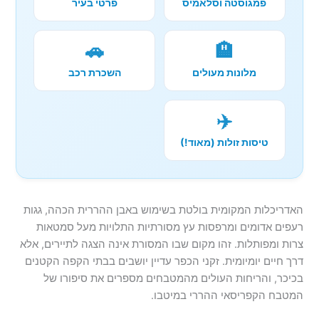
פמגוסטה וסלאמיס
פרטי בעיר
🚗
🏨
מלונות מעולים
השכרת רכב
✈️
טיסות זולות (מאוד!)
האדריכלות המקומית בולטת בשימוש באבן ההררית הכהה, גגות
רעפים אדומים ומרפסות עץ מסורתיות התלויות מעל סמטאות
צרות ומפותלות. זהו מקום שבו המסורת אינה הצגה לתיירים, אלא
דרך חיים יומיומית. זקני הכפר עדיין יושבים בבתי הקפה הקטנים
בכיכר, והריחות העולים מהמטבחים מספרים את סיפורו של
המטבח הקפריסאי ההררי במיטבו.