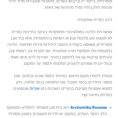
מסורתית, בייצור יין ובייבוש בשרים, מלאכות שעוברות מדור לדור
ומהוות חלק בלתי נפרד מהזהות של האזור.
לינה כפרית ואותנטית
אפשרויות הלינה בפאלאיכורי מתמקדות בעיקר בתיירות כפרית.
לא תמצאו כאן מלונות ענק או רשתות בינלאומיות, אלא בתי אבן
מסורתיים ששופצו בקפידה והוסבו ליחידות אירוח חמימות. הלינה
במקומות אלו מספקת חוויה אותנטית, עם תקרות עץ, רצפות אבן
ולעיתים קרובות גם אח לחימום בחורף. האירוח לרוב אישי מאוד,
ובעלי הבית שמחים להעניק המלצות ולספר על המקום.
מומלץ להזמין מקום מראש, במיוחד בסופי שבוע ובחגים, שכן
מספר החדרים בכפר מוגבל. אם התפוסה בכפר מלאה, ניתן
למצוא אופציות מצוינות בכפרים השכנים כמו
אגרוס
שנמצאים
במרחק נסיעה קצר.
Archontiko Rousias
הוא בית אבן משוחזר להפליא הממוקם
בלב הכפר העתיק. במקום יש חדרים מעוצבים בסגנון מסורתי