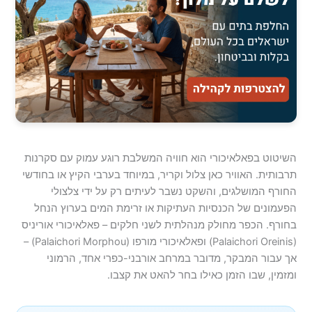
השיטוט בפאלאיכורי הוא חוויה המשלבת רוגע עמוק עם סקרנות
תרבותית. האוויר כאן צלול וקריר, במיוחד בערבי הקיץ או בחודשי
החורף המושלגים, והשקט נשבר לעיתים רק על ידי צלצולי
הפעמונים של הכנסיות העתיקות או זרימת המים בערוץ הנחל
בחורף. הכפר מחולק מנהלתית לשני חלקים – פאלאיכורי אוריניס
(Palaichori Oreinis) ופאלאיכורי מורפו (Palaichori Morphou) –
אך עבור המבקר, מדובר במרחב אורבני-כפרי אחד, הרמוני
ומזמין, שבו הזמן כאילו בחר להאט את קצבו.