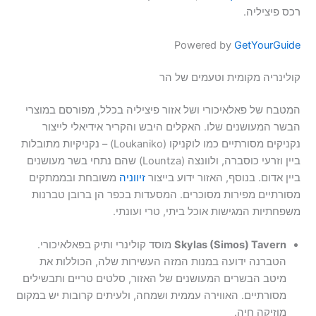
רכס פיציליה.
Powered by
GetYourGuide
קולינריה מקומית וטעמים של הר
המטבח של פאלאיכורי ושל אזור פיציליה בכלל, מפורסם במוצרי
הבשר המעושנים שלו. האקלים היבש והקריר אידיאלי לייצור
נקניקים מסורתיים כמו לוקניקו (Loukaniko) – נקניקיות מתובלות
ביין וזרעי כוסברה, ולוונצה (Lountza) שהם נתחי בשר מעושנים
ביין אדום. בנוסף, האזור ידוע בייצור
זיווניה
משובחת ובממתקים
מסורתיים מפירות מסוכרים. המסעדות בכפר הן ברובן טברנות
משפחתיות המגישות אוכל ביתי, טרי ועונתי.
Skylas (Simos) Tavern
מוסד קולינרי ותיק בפאלאיכורי.
הטברנה ידועה במנות המזה העשירות שלה, הכוללות את
מיטב הבשרים המעושנים של האזור, סלטים טריים ותבשילים
מסורתיים. האווירה עממית ושמחה, ולעיתים קרובות יש במקום
מוזיקה חיה.