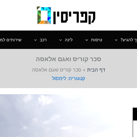
ך להגיע?
טיסות
לינה
רכב
שירותים למט
סכר קוריס ואגם אלאסה
דף הבית
»
סכר קוריס ואגם אלאסה
לימסול