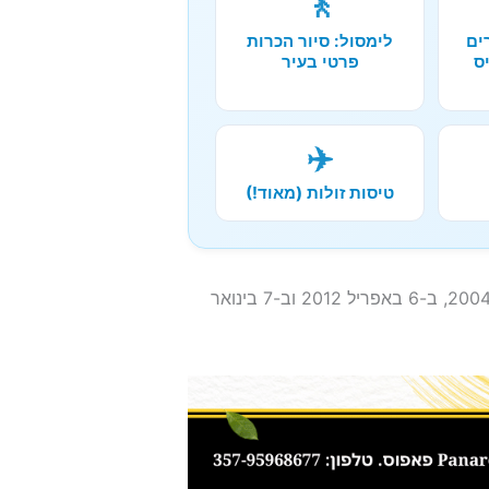
🚶
ים
לימסול: סיור הכרות
ס
פרטי בעיר
✈️
טיסות זולות (מאוד!)
מאז בנייתו הוא עלה על גדותיו שלוש פעמים: ב-4 במרץ 2004, ב-6 באפריל 2012 וב-7 בינואר