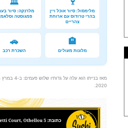
🏛️
🍷
מלימסול: סיור אוכל ויין
מלרנקה: סיור בער
בהרי טרודוס עם ארוחת
פמגוסטה וסלאמי
צהריים
🚗
🏨
מלונות מעולים
השכרת רכב
2020.