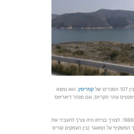
קפריסין
. הוא נמצא
נטיס ונהר הקריוס, וגם מנהר דיאריזוס
הסכר שוכן בגובה של 250 מטר ובנייתו הסתיימה בשנת 1988. לצורך בנייתו היה צורך להעביר את
גם אלאסה (Alassa) למקום סמוך המשקיף על המאגר (בין העמקים קוריס