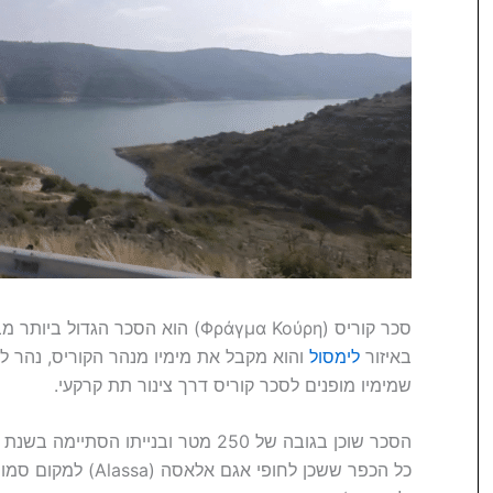
סכר קוריס (Φράγμα Κούρη) הוא הסכר הגדול ביותר מבין 107 הסכרים של
באיזור
לימסול
והוא מקבל את מימיו מנהר הקוריס, נהר לימ
שמימיו מופנים לסכר קוריס דרך צינור תת קרקעי.
כל הכפר ששכן לחופי א