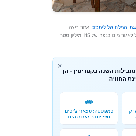
גמי המלח של לימסול
, אזור ביצה
הממוקם במורד הזרם ומשמש ציפורים נודדות. הסכר יכול לאגור מים בנפח של 115 מיליון מטר
×
מובילות השנה בקפריסין - הן
נת החוויה
🚙
רק
פמגוסטה: ספארי ג'יפים
חצי יום במערות הים