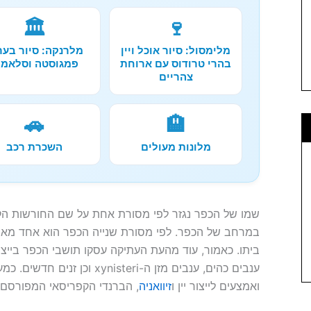
🏛️
🍷
מלימסול: סיור אוכל ויין
מלרנקה: סיור בער
בהרי טרודוס עם ארוחת
פמגוסטה וסלאמי
צהריים
🚗
🏨
מלונות מעולים
השכרת רכב
שמו של הכפר נגזר לפי מסורת אחת על שם החורשות הק
במרחב של הכפר. לפי מסורת שנייה הכפר הוא אחד מ
ביתו. כאמור, עוד מהעת העתיקה עסקו תושבי הכפר בייצור 
ענבים כהים, ענבים מזן ה-nisteri
ואמצעים לייצור יין ו
זיוואניה
, הברנדי הקפריסאי המפורסם.