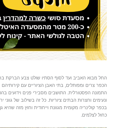
החל מבוא האביב ועד לסוף הסתיו שולט צבע הברקת בר
הכפר צרים ומפותלים, בתי האבן הציוריים עם קירותיהם
התמונה הפסטורלית. התושבים מסבירי פנים וידועים בה
ונעימים וחצרות הבתים ציוריות. כל זה בשילוב של גווני י
בכפר קולינריה מקומית מגוונת וייחודית וחוץ מזה שהיא גן 
כחול לצלמים.