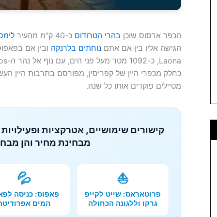
הכפר ארסוס שוכן
בהרי הטרודוס
כ-40 ק"מ מהעיר
לימס
הגישה אליו בין אם אתם
נוחתים בלרנקה
ובין אם בפאפוס
כחלק מכפרי היין של קפריסין, מפורסם בתרבות היין הע
מטיילים פוקדים אותו כל שנה.
קישורים שימושיים, אטרקציות ופעילויות 
מבחינת מחיר והן מבחי
💦
⛵
פרוטאראס: שייט לקייפ
פאפוס: כניסה לפא
גרקו וללגונה הכחולה
המים אפרודיטה