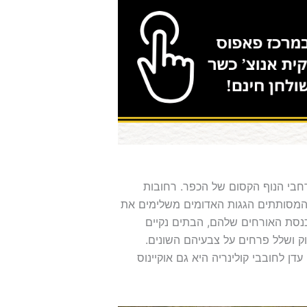
חבי הנוף הקסום של הכפר. רחובות
 המסותתים הגגות האדומים משלימים את
כנסת האורחים שלהם, הבתים נקיים
רוק ושלל פרחים על צבעיהם השונים.
עדן לחובבי קולינריה היא גם אוקיינוס