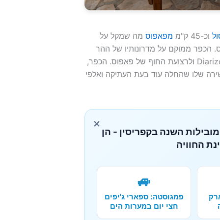
ול
וכ-45 ק"מ
מפאפוס
מה שמקל על
. הכפר ממוקם על מדרונותיו של ההר
Laona, כ-1092 מטר מעל פני הים, עם נוף אל נהר ה-Diarizos ולרצועת החוף של פאפוס. הכפר,
שירה שלו שהחלה עוד בעת העתיקה ואלפי
×
מובילות השנה בקפריסין - הן
נת החוויה
🚙
רק
פמגוסטה: ספארי ג'יפים
חצי יום במערות הים