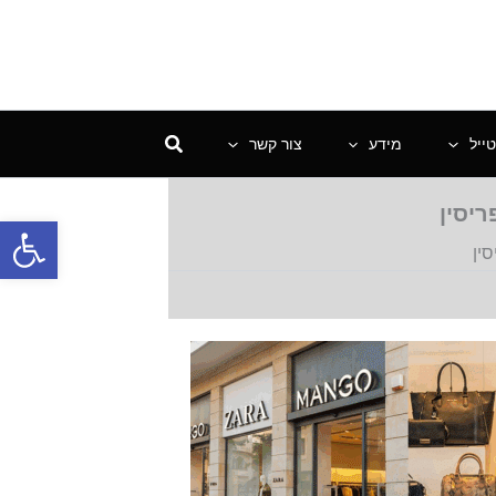
ייל
מידע
צור קשר
ריסין
פתח סרגל
ין