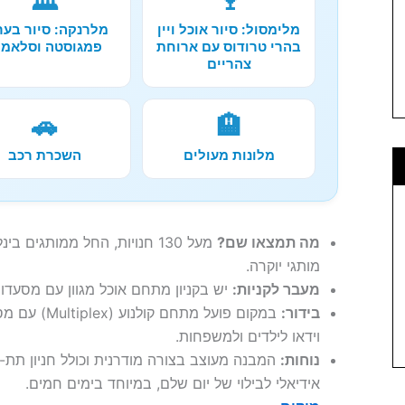
🏛️
🍷
מלימסול: סיור אוכל ויין
מלרנקה: סיור בער
בהרי טרודוס עם ארוחת
פמגוסטה וסלאמי
צהריים
🚗
🏨
מלונות מעולים
השכרת רכב
מה תמצאו שם?
מעל 130 חנויות, החל ממותגים 
מותגי יוקרה.
מעבר לקניות:
יש בקניון מתחם אוכל מגוון עם מסעדות
בידור:
במקום פועל מת
וידאו לילדים ולמשפחות.
נוחות:
המבנה מעוצב בצורה מודרנית וכולל חניון תת-
אידיאלי לבילוי של יום שלם, במיוחד בימים חמים.