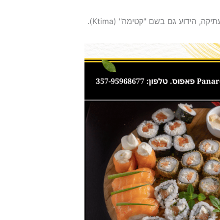
ה, הידוע גם בשם "קטימה" (Ktima).