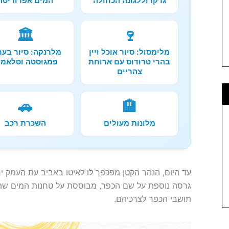
גרקו וללגונה הכחולה
המים אפרודיטה
🏛️
🍷
מלימסול: סיור אוכל ויין
מלרנקה: סיור בער
בהרי טרודוס עם ארוחת
פמגוסטה וסלאמי
צהריים
🚗
🏨
מלונות מעולים
השכרת רכב
עד היום, הנהר הקטן מפכפך לו לאיטו באביב עת העמק יר
גרסה נוספת על שם הכפר, מבוססת על טחנות המים שהיו
תושבי הכפר לצרכיהם.