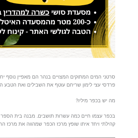
סרטני המים המתוקים המצויים בנהר הם מאפיין נוסף יחו
פרדסי עצי לימון שריחם ​​עוטף את השבילים ואת הטבע הע
מה יש בכפר מיליו?
בכפר עצמו חיים כמה עשרות תושבים. מבנה בית הספר ה
קהילתי ויחד איתו שופץ מרכז הכפר שמהווה את מרכז הח