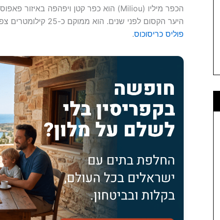
הכפר מיליו (Miliou) הוא כפר קטן ויפהפה באי
היער הקסום לפני שנים. הוא ממוקם כ-25 קילומטרים צפונית
פוליס כריסוכוס
.