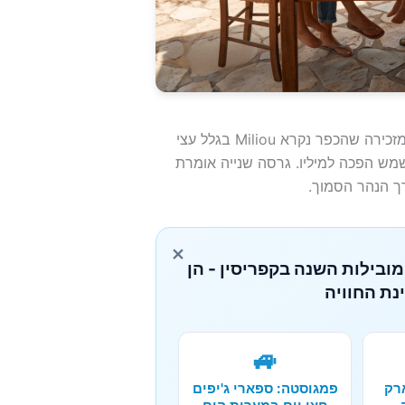
קיימות גרסאות שונות לגבי מקור שם הכפר. גרסה אחת מזכירה שהכפר נקרא Miliou בגלל עצי
ה Chrysomiliou שמתארת משמש הפכה למיליו. גרסה שנייה אומרת
ך הנהר הסמוך.
×
מובילות השנה בקפריסין - הן
נת החוויה
🚙
רק
פמגוסטה: ספארי ג'יפים