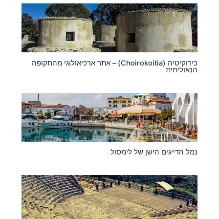
כירוקיטיה (Choirokoitia) – אתר ארכיאולוגי מהתקופה
הנאוליתית
נמל הדייגים הישן של לימסול