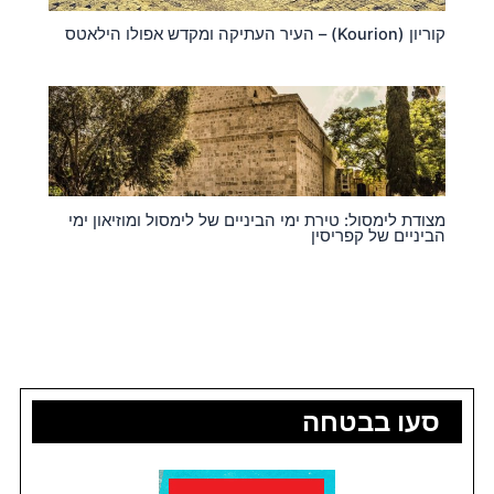
קוריון (Kourion) – העיר העתיקה ומקדש אפולו הילאטס
מצודת לימסול: טירת ימי הביניים של לימסול ומוזיאון ימי
הביניים של קפריסין
סעו בבטחה