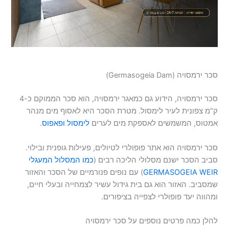
סכר ירמסויה (Germasogeia Dam)
סכר ירמסויה, הידוע גם כמאגר ירמסויה, הוא סכר הממוקם כ-4
ק"מ צפונית לעיר לימסול. מטרת הסכר היא לאסוף מים מנהר
אמטוס, המשמשים לאספקת מים לערים
לימסול
ופאפוס
.
סכר ירמסויה הוא אתר פופולרי לטיולים, פעילות גופנית ובילוי.
סביב הסכר ישנם מסלולי הליכה רבים (
כמו המסלול המעגלי
GERMASOGEIA WEIR
) עם נופים פנורמיים של הסכר והאזור
שמסביב. האזור הוא גם בית גידול עשיר לצמחייה ובעלי חיים,
ומהווה יעד פופולרי לצפייה בציפורים.
להלן כמה פרטים נוספים על סכר ירמסויה