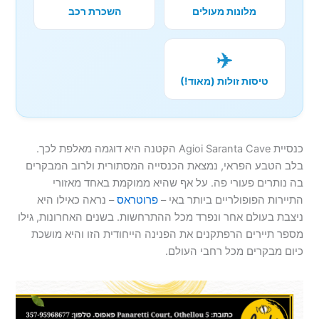
מלונות מעולים
השכרת רכב
✈️
טיסות זולות (מאוד!)
כנסיית Agioi Saranta Cave הקטנה היא דוגמה מאלפת לכך.
בלב הטבע הפראי, נמצאת הכנסייה המסתורית ולרוב המבקרים
בה נותרים פעורי פה. על אף שהיא ממוקמת באחד מאזורי
התיירות הפופולריים ביותר באי –
פרוטראס
– נראה כאילו היא
ניצבת בעולם אחר ונפרד מכל ההתרחשות. בשנים האחרונות, גילו
מספר תיירים הרפתקנים את הפנינה הייחודית הזו והיא מושכת
כיום מבקרים מכל רחבי העולם.