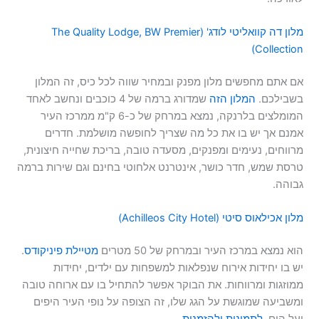
מלון דה קוואליטי לודג' (The Quality Lodge, BW Premier
Collection)
אם אתם מחפשים מלון מפנק ובמחיר שווה לכל כיס, זה המלון
בשבילכם.
המלון הזה
שמדורג ברמה של 4 כוכבים ונחשב לאחד
המומלצים בלרנקה, נמצא במרחק של כ-6 ק"מ ממרכז העיר
אמנם אך יש בו את כל מה שצריך לחופשה מושלמת. חדרים
מרווחים, נעימים ומפנקים, מסעדה טובה, בריכת שחייה חיצונית,
טרסת שמש, חדר כושר, אינטרנט אלחוטי בחינם וגם שירות ברמה
גבוהה.
מלון אכילאוס סיטי (Achilleos City Hotel)
הוא נמצא במרכז העיר ובמרחק של 50 מטרים
מטיילת פיניקודס
.
יש בו יחידות אירוח שנפלאות למשפחות עם ילדים, יחידות
ממוזגות ומרווחות. את הבוקר אפשר להתחיל בו עם ארוחה טובה
ומשביעה שמוגשת על הגג שלו, זה הצופה על נופי העיר היפים