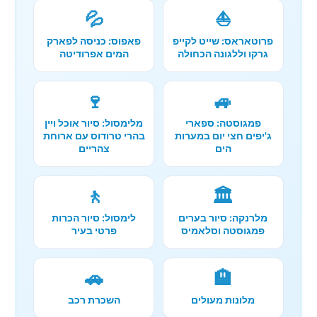
💦
⛵
פרוטאראס: שייט לקייפ
פאפוס: כניסה לפארק
גרקו וללגונה הכחולה
המים אפרודיטה
🍷
🚙
פמגוסטה: ספארי
מלימסול: סיור אוכל ויין
ג'יפים חצי יום במערות
בהרי טרודוס עם ארוחת
הים
צהריים
🚶
🏛️
מלרנקה: סיור בערים
לימסול: סיור הכרות
פמגוסטה וסלאמיס
פרטי בעיר
🚗
🏨
מלונות מעולים
השכרת רכב