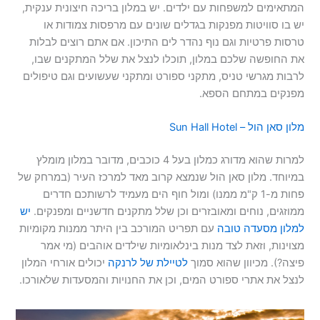
המתאימים למשפחות עם ילדים. יש במלון בריכה חיצונית ענקית,
יש בו סוויטות מפנקות בגדלים שונים עם מרפסות צמודות או
טרסות פרטיות וגם נוף נהדר לים התיכון. אם אתם רוצים לבלות
את החופשה שלכם במלון, תוכלו לנצל את שלל המתקנים שבו,
לרבות מגרשי טניס, מתקני ספורט ומתקני שעשועים וגם טיפולים
מפנקים במתחם הספא.
מלון סאן הול – Sun Hall Hotel
למרות שהוא מדורג כמלון בעל 4 כוכבים, מדובר במלון מומלץ
במיוחד. מלון סאן הול שנמצא קרוב מאד למרכז העיר (במרחק של
פחות מ-1 ק"מ ממנו) ומול חוף הים מעמיד לרשותכם חדרים
ממוזגים, נוחים ומאובזרים וכן שלל מתקנים חדשניים ומפנקים.
יש
למלון מסעדה טובה
עם תפריט המורכב בין היתר ממנות מקומיות
מצוינות, וזאת לצד מנות בינלאומיות שילדים אוהבים (מי אמר
פיצה?). מכיוון שהוא סמוך
לטיילת של לרנקה
יכולים אורחי המלון
לנצל את אתרי ספורט המים, וכן את החנויות והמסעדות שלאורכו.