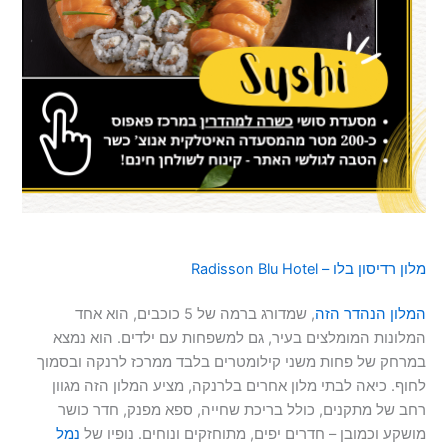
מלון רדיסון בלו – Radisson Blu Hotel
המלון הנהדר הזה
, שמדורג ברמה של 5 כוכבים, הוא אחד
המלונות המומלצים בעיר, גם למשפחות עם ילדים. הוא נמצא
במרחק של פחות משני קילומטרים בלבד ממרכז לרנקה ובסמוך
לחוף. כיאה לבתי מלון אחרים בלרנקה, מציע המלון הזה מגוון
רחב של מתקנים, כולל בריכת שחייה, ספא מפנק, חדר כושר
מושקע וכמובן – חדרים יפים, מתוחזקים ונוחים. נופיו של
נמל