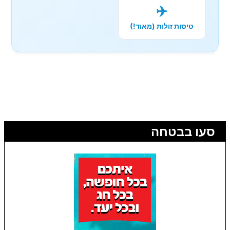
✈️
טיסות זולות (מאוד!)
סעו בבטחה