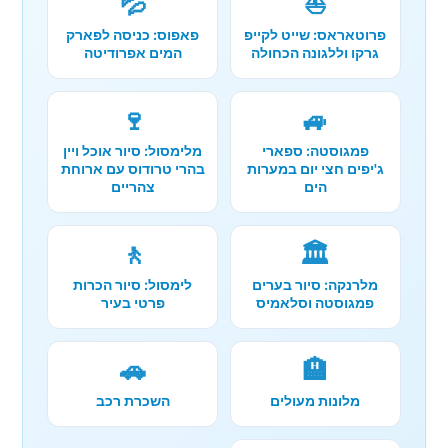
💦
⛵
פרוטאראס: שייט לקייפ
פאפוס: כניסה לפארק
גרקו וללגונה הכחולה
המים אפרודיטה
🍷
🚙
פמגוסטה: ספארי
מלימסול: סיור אוכל ויין
ג'יפים חצי יום במערות
בהרי טרודוס עם ארוחת
הים
צהריים
🚶
🏛️
מלרנקה: סיור בערים
לימסול: סיור הכרות
פמגוסטה וסלאמיס
פרטי בעיר
🚗
🏨
מלונות מעולים
השכרת רכב