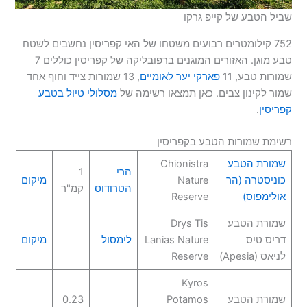
שביל הטבע של קייפ גרקו
752 קילומטרים רבועים משטחו של האי קפריסין נחשבים לשטח
טבע מוגן. האזורים המוגנים ברפובליקה של קפריסין כוללים 7
שמורות טבע, 11
פארקי יער לאומיים
, 13 שמורות צייד וחוף אחד
שמור לקינון צבים. כאן תמצאו רשימה של
מסלולי טיול בטבע
קפריסין
.
רשימת שמורות הטבע בקפריסין
שמורת הטבע
Chionistra
הרי
1
כוניסטרה (הר
Nature
מיקום
הטרודוס
קמ"ר
אולימפוס)
Reserve
שמורת הטבע
Drys Tis
דריס טיס
Lanias Nature
לימסול
מיקום
לניאס (Apesia)
Reserve
Kyros
שמורת הטבע
Potamos
0.23